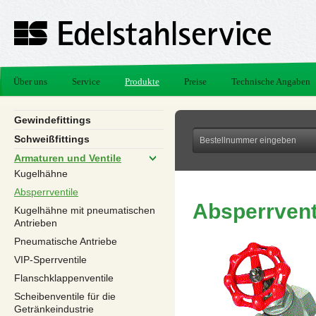
Über uns
Service
Produkte
Preise
Technische Angaben
Gewindefittings
Schweißfittings
Armaturen und Ventile
Kugelhähne
Absperrventile
Absperrvent
Kugelhähne mit pneumatischen
Antrieben
Pneumatische Antriebe
VIP-Sperrventile
Flanschklappenventile
Scheibenventile für die
Getränkeindustrie