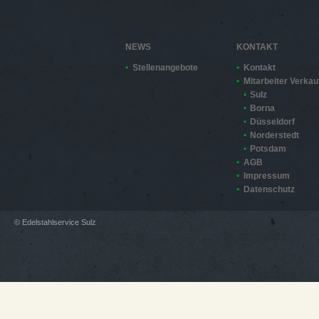
NEWS
KONTAKT
Stellenangebote
Kontakt
Mitarbeiter Verkau
Sulz
Borna
Düsseldorf
Norderstedt
Potsdam
AGB
Impressum
Datenschutz
© Edelstahlservice Sulz