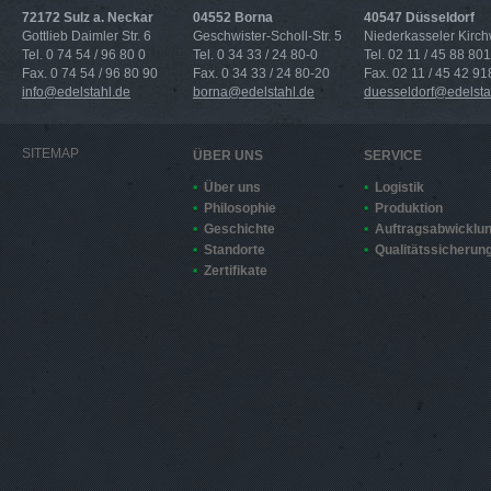
72172 Sulz a. Neckar
04552 Borna
40547 Düsseldorf
Gottlieb Daimler Str. 6
Geschwister-Scholl-Str. 5
Niederkasseler Kirc
Tel. 0 74 54 / 96 80 0
Tel. 0 34 33 / 24 80-0
Tel. 02 11 / 45 88 801
Fax. 0 74 54 / 96 80 90
Fax. 0 34 33 / 24 80-20
Fax. 02 11 / 45 42 91
info@edelstahl.de
borna@edelstahl.de
duesseldorf@edelsta
SITEMAP
ÜBER UNS
SERVICE
Über uns
Logistik
Philosophie
Produktion
Geschichte
Auftragsabwicklu
Standorte
Qualitätssicherun
Zertifikate