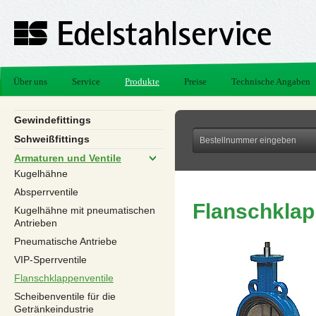
Über uns
Service
Produkte
Preise
Technische Angaben
Gewindefittings
Schweißfittings
Armaturen und Ventile
Kugelhähne
Absperrventile
Flanschklap
Kugelhähne mit pneumatischen
Antrieben
Pneumatische Antriebe
VIP-Sperrventile
Flanschklappenventile
Scheibenventile für die
Getränkeindustrie