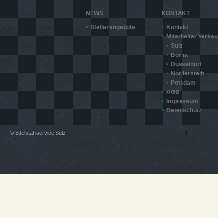
NEWS
KONTAKT
Stellenangebote
Kontakt
Mitarbeiter Verkau
Sulz
Borna
Düsseldorf
Norderstedt
Potsdam
AGB
Impressum
Datenschutz
© Edelstahlservice Sulz