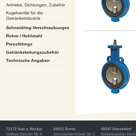
Antriebe, Dichtungen, Zubehör
Kugelventile für die
Getränkeindustrie
Schneidring-Verschraubungen
Rohre / Hohlstahl
Pressfittings
Getränkeleitungszubehör
Technische Angaben
72172 Sulz a. Neckar
04552 Borna
40547 Düsseldorf
Gottlieb Daimler Str. 6
Geschwister-Scholl-Str. 5
Niederkasseler Kirc