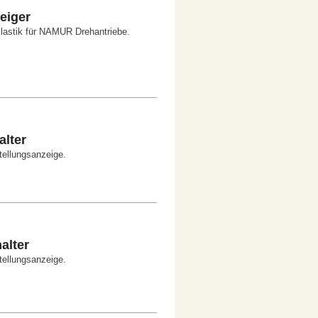
eiger
Plastik für NAMUR Drehantriebe.
lter
tellungsanzeige.
alter
tellungsanzeige.