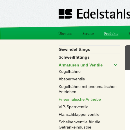
Über uns
Service
Produkte
Gewindefittings
Schweißfittings
Armaturen und Ventile
Kugelhähne
Absperrventile
Kugelhähne mit pneumatischen
Antrieben
Pneumatische Antriebe
VIP-Sperrventile
Flanschklappenventile
Scheibenventile für die
Getränkeindustrie