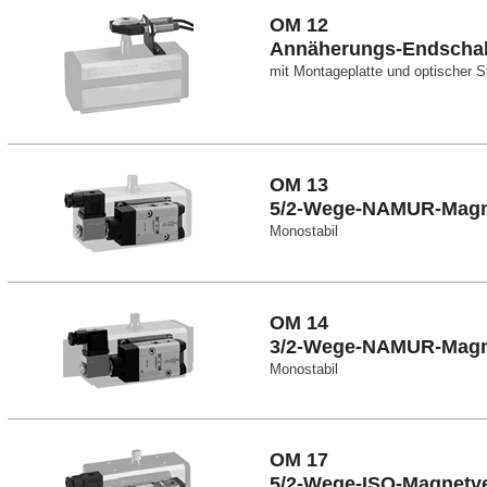
OM 12
Annäherungs-Endschal
mit Montageplatte und optischer S
OM 13
5/2-Wege-NAMUR-Magne
Monostabil
OM 14
3/2-Wege-NAMUR-Magne
Monostabil
OM 17
5/2-Wege-ISO-Magnetve