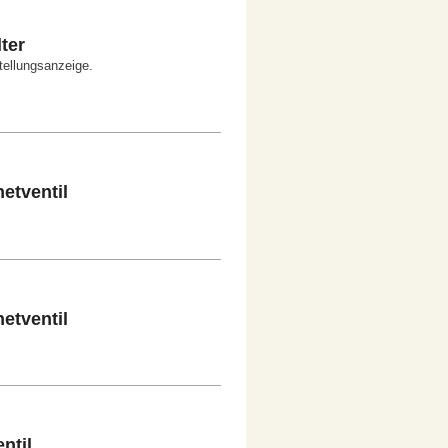
ter
tellungsanzeige.
tventil
tventil
ntil