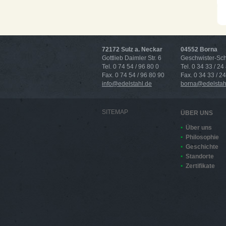
72172 Sulz a. Neckar
04552 Borna
Gottlieb Daimler Str. 6
Geschwister-Scho
Tel. 0 74 54 / 96 80 0
Tel. 0 34 33 / 24
Fax. 0 74 54 / 96 80 90
Fax. 0 34 33 / 2
info@edelstahl.de
borna@edelstah
SITEMAP
ÜBER UNS
Über uns
Philosophie
Geschichte
Standorte
Zertifikate