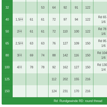
32
53
64
92
91
122
Rd 65
40
1,5
61
61
72
97
94
122
1/6
Rd 78
50
2
61
61
72
110
100
122
1/6
Rd 95
65
2,5
63
63
76
127
109
150
1/6
Rd 104
80
3
69
74
88
142
116
150
1/6
Rd 130
100
4
78
78
92
162
127
150
1/4
125
112
202
155
216
150
124
231
170
216
Rd: Rundgewinde RD: round thread