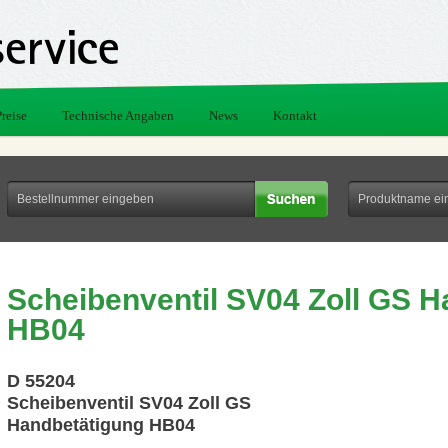
Preise
Technische Angaben
News
Kontakt
Scheibenventil SV04 Zoll GS 
HB04
D 55204
Scheibenventil SV04 Zoll GS
Handbetätigung HB04