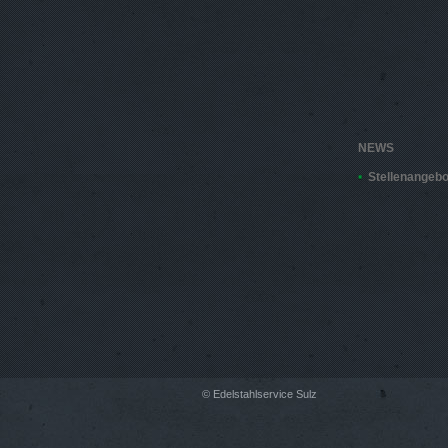
NEWS
Stellenangebo
© Edelstahlservice Sulz