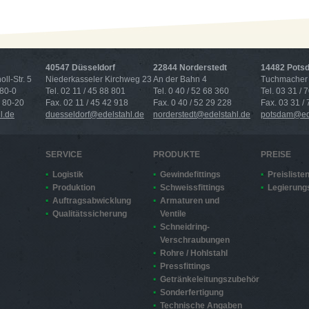
40547 Düsseldorf
22844 Norderstedt
14482 Pots
ll-Str. 5
Niederkasseler Kirchweg 23
An der Bahn 4
Tuchmacher 
 80-0
Tel. 02 11 / 45 88 801
Tel. 0 40 / 52 68 360
Tel. 03 31 / 
4 80-20
Fax. 02 11 / 45 42 918
Fax. 0 40 / 52 29 228
Fax. 03 31 /
l.de
duesseldorf@edelstahl.de
norderstedt@edelstahl.de
potsdam@ede
SERVICE
PRODUKTE
PREISE
Logistik
Gewindefittings
Preisliste
Produktion
Schweissfittings
Legierung
Auftragsabwicklung
Armaturen und
Qualitätssicherung
Ventile
Schneidring-
Verschraubungen
Rohre / Hohlstahl
Pressfittings
Getränkeleitungszubehör
Sonderfertigung
Technische Angaben