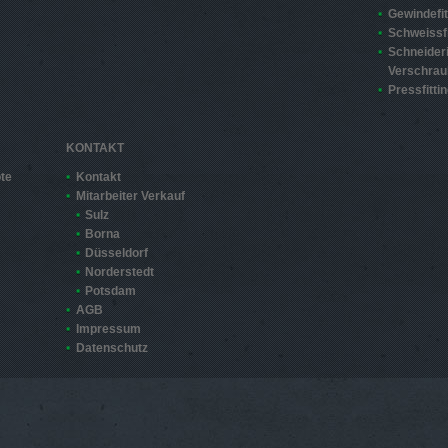
Gewindefit
Schweissfi
Schneider
Verschra
Pressfitti
KONTAKT
te
Kontakt
Mitarbeiter Verkauf
Sulz
Borna
Düsseldorf
Norderstedt
Potsdam
AGB
Impressum
Datenschutz