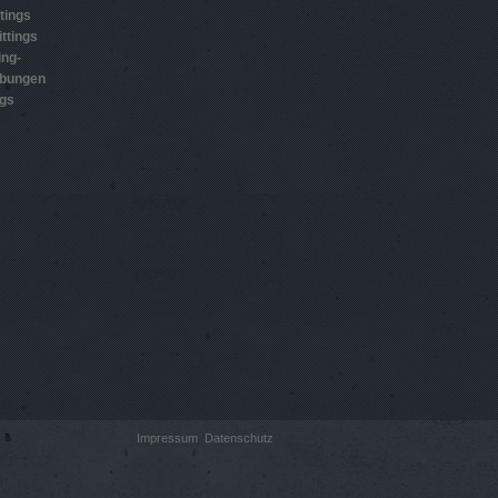
tings
ttings
ing-
ubungen
ngs
Impressum
Datenschutz