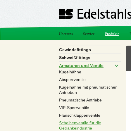
Über uns
Service
Produkte
Gewindefittings
Schweißfittings
Armaturen und Ventile
Kugelhähne
Absperrventile
Kugelhähne mit pneumatischen
Antrieben
Pneumatische Antriebe
VIP-Sperrventile
Flanschklappenventile
Scheibenventile für die
Getränkeindustrie