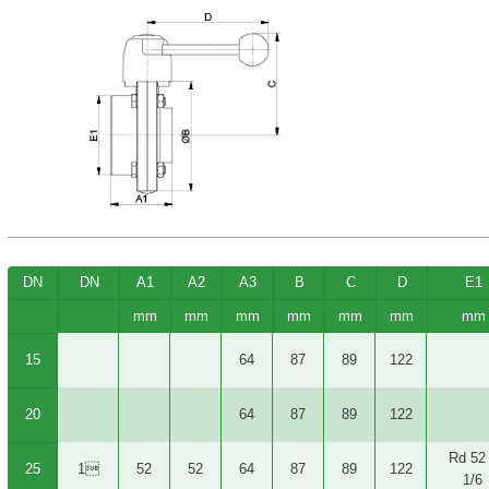
DN
DN
A1
A2
A3
B
C
D
E1
mm
mm
mm
mm
mm
mm
mm
15
64
87
89
122
20
64
87
89
122
Rd 52
25
1
52
52
64
87
89
122
1/6