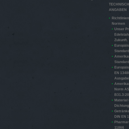
TECHNISC
ANGABEN
Richtlinie
Normen
Unser Pr
Edelstahl
Zukunft.
Europäi
Standard
Amerika
Standard
Europäi
EN 13480
Ausgabe
Amerika
Norm A
B31.3:2
Material
Dichtun
Getränke
DIN EN 
Pharmar
11866