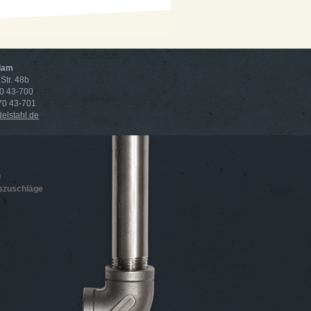
dam
Str. 48b
70 43-700
 70 43-701
lstahl.de
n
szuschläge