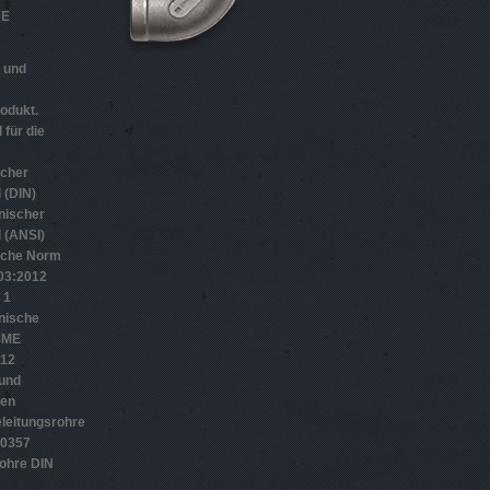
HE
n und
odukt.
 für die
scher
 (DIN)
nischer
 (ANSI)
sche Norm
­3:2012
 1
nische
SME
012
 und
gen
leitungsrohre
10357
ohre DIN