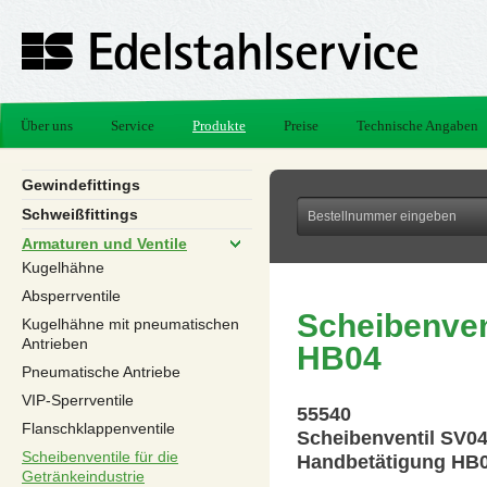
Über uns
Service
Produkte
Preise
Technische Angaben
Gewindefittings
Schweißfittings
Armaturen und Ventile
Kugelhähne
Absperrventile
Scheibenven
Kugelhähne mit pneumatischen
Antrieben
HB04
Pneumatische Antriebe
VIP-Sperrventile
55540
Flanschklappenventile
Scheibenventil SV0
Scheibenventile für die
Handbetätigung HB
Getränkeindustrie