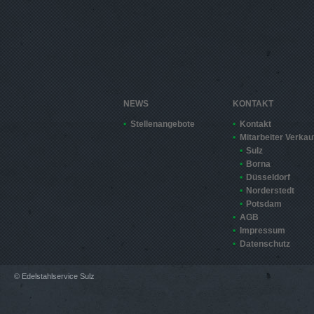
NEWS
KONTAKT
Stellenangebote
Kontakt
Mitarbeiter Verkau
Sulz
Borna
Düsseldorf
Norderstedt
Potsdam
AGB
Impressum
Datenschutz
© Edelstahlservice Sulz