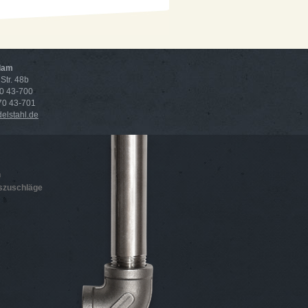
dam
Str. 48b
70 43-700
 70 43-701
lstahl.de
n
szuschläge