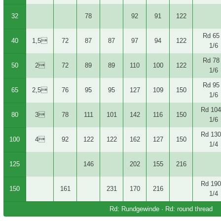
32
78
92
91
122
Rd 65
40
1,5
72
87
87
97
94
122
1/6
Rd 78
50
2
72
89
89
110
100
122
1/6
Rd 95
65
2,5
76
95
95
127
109
150
1/6
Rd 104
80
3
78
111
101
142
116
150
1/6
Rd 130
100
4
92
122
122
162
127
150
1/4
125
146
202
155
216
Rd 190
150
161
231
170
216
1/4
Rd: Rundgewinde · Rd: round thread