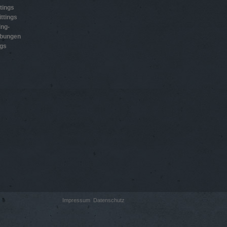
tings
ttings
ing-
ubungen
ngs
Impressum
Datenschutz