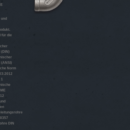
HE
n und
odukt.
 für die
scher
 (DIN)
nischer
 (ANSI)
sche Norm
­3:2012
 1
nische
SME
012
 und
gen
leitungsrohre
10357
ohre DIN