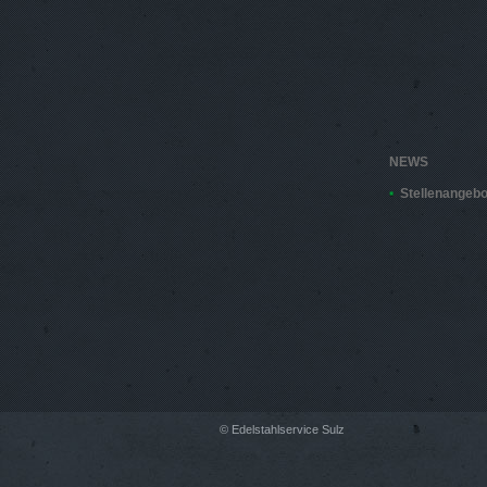
NEWS
Stellenangebo
© Edelstahlservice Sulz