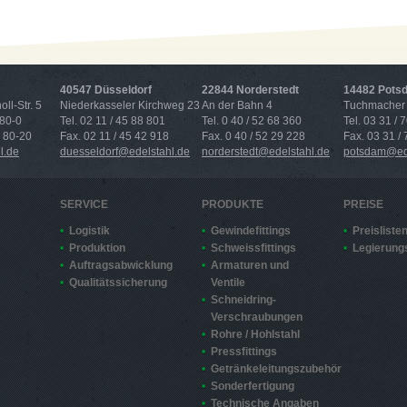
40547 Düsseldorf
22844 Norderstedt
14482 Pots
ll-Str. 5
Niederkasseler Kirchweg 23
An der Bahn 4
Tuchmacher 
 80-0
Tel. 02 11 / 45 88 801
Tel. 0 40 / 52 68 360
Tel. 03 31 / 
4 80-20
Fax. 02 11 / 45 42 918
Fax. 0 40 / 52 29 228
Fax. 03 31 /
l.de
duesseldorf@edelstahl.de
norderstedt@edelstahl.de
potsdam@ede
SERVICE
PRODUKTE
PREISE
Logistik
Gewindefittings
Preisliste
Produktion
Schweissfittings
Legierung
Auftragsabwicklung
Armaturen und
Qualitätssicherung
Ventile
Schneidring-
Verschraubungen
Rohre / Hohlstahl
Pressfittings
Getränkeleitungszubehör
Sonderfertigung
Technische Angaben