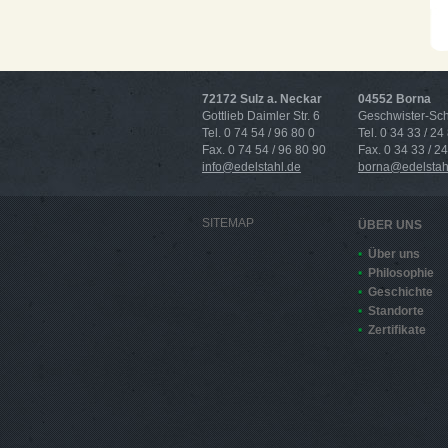
72172 Sulz a. Neckar
04552 Borna
Gottlieb Daimler Str. 6
Geschwister-Scho
Tel. 0 74 54 / 96 80 0
Tel. 0 34 33 / 24
Fax. 0 74 54 / 96 80 90
Fax. 0 34 33 / 2
info@edelstahl.de
borna@edelstah
SITEMAP
ÜBER UNS
Über uns
Philosophie
Geschichte
Standorte
Zertifikate