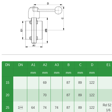
DN
DN
A1
A2
A3
B
C
D
E1
mm
mm
mm
mm
mm
mm
15
69
87
89
122
20
70
87
89
122
Rd 52
25
1
64
74
74
87
89
122
1/6