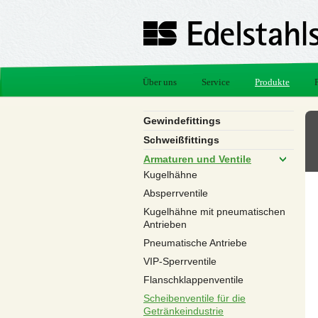
Über uns
Service
Produkte
Gewindefittings
Schweißfittings
Armaturen und Ventile
Kugelhähne
Absperrventile
Kugelhähne mit pneumatischen
Antrieben
Pneumatische Antriebe
VIP-Sperrventile
Flanschklappenventile
Scheibenventile für die
Getränkeindustrie