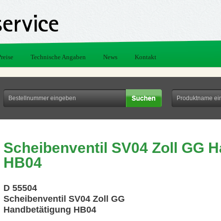
Preise
Technische Angaben
News
Kontakt
Scheibenventil SV04 Zoll GG 
HB04
D 55504
Scheibenventil SV04 Zoll GG
Handbetätigung HB04