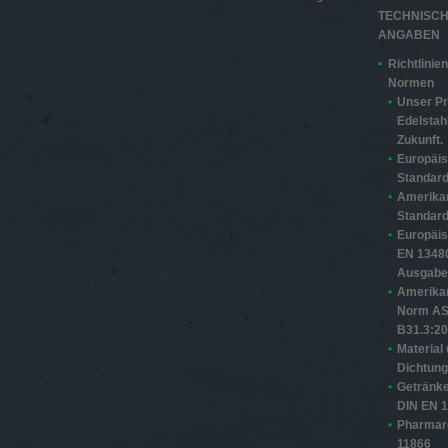
TECHNISC
ANGABEN
Richtlinie
Normen
Unser Pr
Edelstahl
Zukunft.
Europäi
Standard
Amerika
Standard
Europäi
EN 13480
Ausgabe
Amerika
Norm A
B31.3:2
Material
Dichtun
Getränke
DIN EN 
Pharmar
11866