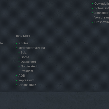
Gewindefit
Schweissfi
Schneider
Verschra
Pressfitti
KONTAKT
te
Kontakt
Mitarbeiter Verkauf
Sulz
Borna
Düsseldorf
Norderstedt
Potsdam
AGB
Impressum
Datenschutz