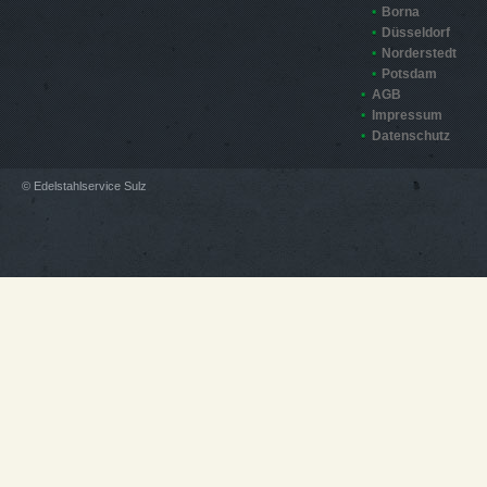
Borna
Düsseldorf
Norderstedt
Potsdam
AGB
Impressum
Datenschutz
© Edelstahlservice Sulz