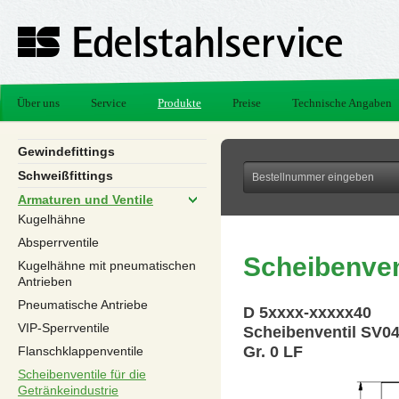
Über uns
Service
Produkte
Preise
Technische Angaben
Gewindefittings
Schweißfittings
Armaturen und Ventile
Kugelhähne
Absperrventile
Scheibenven
Kugelhähne mit pneumatischen
Antrieben
Pneumatische Antriebe
D 5xxxx-xxxxx40
VIP-Sperrventile
Scheibenventil SV0
Gr. 0 LF
Flanschklappenventile
Scheibenventile für die
Getränkeindustrie