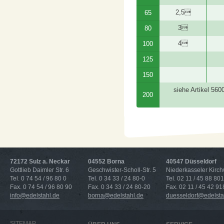
2,5
65
3
80
4
100
125
150
siehe Artikel 560
200
72172 Sulz a. Neckar
04552 Borna
40547 Düsseldorf
Gottlieb Daimler Str. 6
Geschwister-Scholl-Str. 5
Niederkasseler Kirc
Tel. 0 74 54 / 96 80 0
Tel. 0 34 33 / 24 80-0
Tel. 02 11 / 45 88 801
Fax. 0 74 54 / 96 80 90
Fax. 0 34 33 / 24 80-20
Fax. 02 11 / 45 42 91
info@edelstahl.de
borna@edelstahl.de
duesseldorf@edelsta
SITEMAP