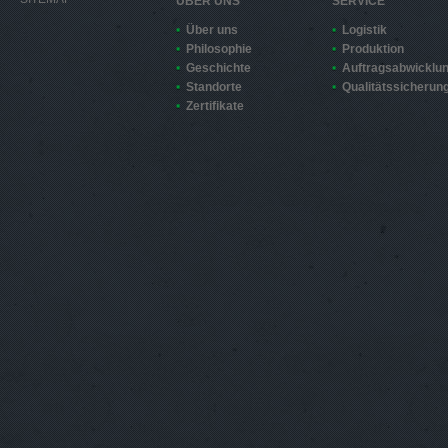
ÜBER UNS
SERVICE
Über uns
Logistik
Philosophie
Produktion
Geschichte
Auftragsabwicklu
Standorte
Qualitätssicherun
Zertifikate