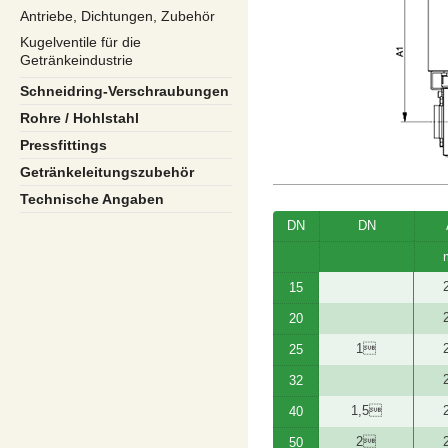
Antriebe, Dichtungen, Zubehör
Kugelventile für die
Getränkeindustrie
Schneidring-Verschraubungen
Rohre / Hohlstahl
Pressfittings
Getränkeleitungszubehör
Technische Angaben
DN
DN
15
20
1
25
32
1,5
40
2
50