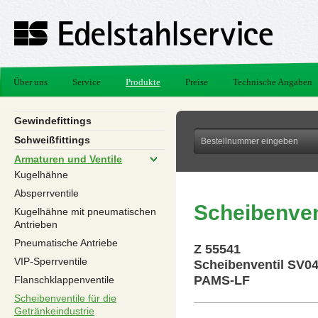
Über uns
Service
Produkte
Preise
Technische Angaben
Gewindefittings
Schweißfittings
Armaturen und Ventile
Kugelhähne
Absperrventile
Scheibenven
Kugelhähne mit pneumatischen
Antrieben
Pneumatische Antriebe
Z 55541
VIP-Sperrventile
Scheibenventil SV04
PAMS-LF
Flanschklappenventile
Scheibenventile für die
Getränkeindustrie