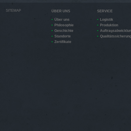
SITEMAP
ÜBER UNS
SERVICE
Über uns
Logistik
Philosophie
Produktion
Geschichte
Auftragsabwicklu
Standorte
Qualitätssicherun
Zertifikate