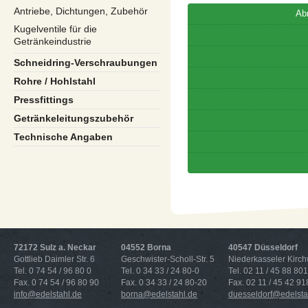
Antriebe, Dichtungen, Zubehör
Ab
Kugelventile für die
Getränkeindustrie
Schneidring-Verschraubungen
Rohre / Hohlstahl
Pressfittings
Getränkeleitungszubehör
Technische Angaben
72172 Sulz a. Neckar
04552 Borna
40547 Düsseldorf
Gottlieb Daimler Str. 6
Geschwister-Scholl-Str. 5
Niederkasseler Kirc
Tel. 0 74 54 / 96 80 0
Tel. 0 34 33 / 24 80-0
Tel. 02 11 / 45 88 801
Fax. 0 74 54 / 96 80 90
Fax. 0 34 33 / 24 80-20
Fax. 02 11 / 45 42 91
info@edelstahl.de
borna@edelstahl.de
duesseldorf@edelsta