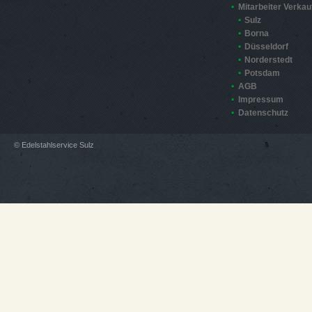
Mitarbeiter Verkau
Sulz
Borna
Düsseldorf
Norderstedt
Potsdam
AGB
Impressum
Datenschutz
© Edelstahlservice Sulz