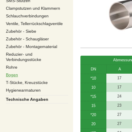
SMS-Stutzen
Clampstutzen und Klammern
Schlauchverbindungen
Ventile, Tellerrückschlagventile
Zubehör - Siebe
Zubehör - Schaugläser
Zubehör - Montagematerial
Reduzier- und
Verbindungsstücke
Abmessung
Rohre
DN
A
Bogen
17
*10
T-Stücke, Kreuzstücke
17
10
Hygienearmaturen
24
*15
Technische Angaben
23
15
27
*20
27
20