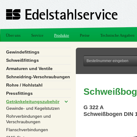
Über uns
Service
Produkte
Preise
Technische Angaben
Gewindefittings
Schweißfittings
Armaturen und Ventile
Schneidring-Verschraubungen
Rohre / Hohlstahl
Schweißbog
Pressfittings
Getränkeleitungszubehör
G 322 A
Gewinde- und Kegelstutzen
Schweißbogen DIN 1
Rohrverbindungen und
Verschraubungen
Flanschverbindungen