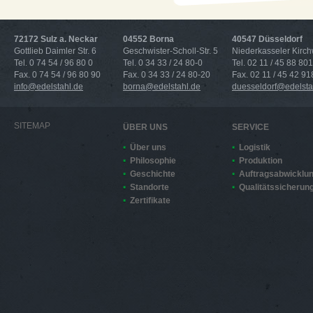
72172 Sulz a. Neckar
04552 Borna
40547 Düsseldorf
Gottlieb Daimler Str. 6
Geschwister-Scholl-Str. 5
Niederkasseler Kirc
Tel. 0 74 54 / 96 80 0
Tel. 0 34 33 / 24 80-0
Tel. 02 11 / 45 88 801
Fax. 0 74 54 / 96 80 90
Fax. 0 34 33 / 24 80-20
Fax. 02 11 / 45 42 91
info@edelstahl.de
borna@edelstahl.de
duesseldorf@edelsta
SITEMAP
ÜBER UNS
SERVICE
Über uns
Logistik
Philosophie
Produktion
Geschichte
Auftragsabwicklu
Standorte
Qualitätssicherun
Zertifikate