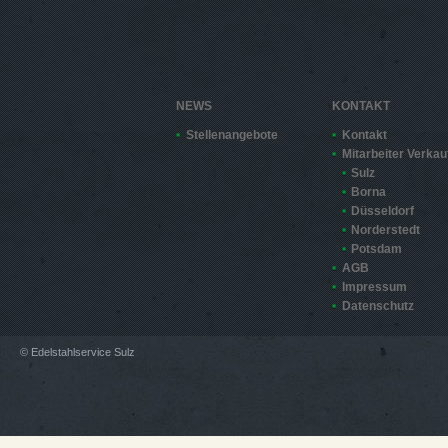
NEWS
KONTAKT
Stellenangebote
Kontakt
Mitarbeiter Verkau
Sulz
Borna
Düsseldorf
Norderstedt
Potsdam
AGB
Impressum
Datenschutz
© Edelstahlservice Sulz