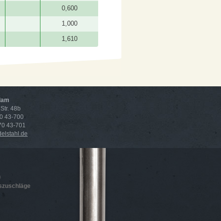
0,600
1,000
1,610
dam
Str. 48b
70 43-700
 70 43-701
lstahl.de
n
szuschläge