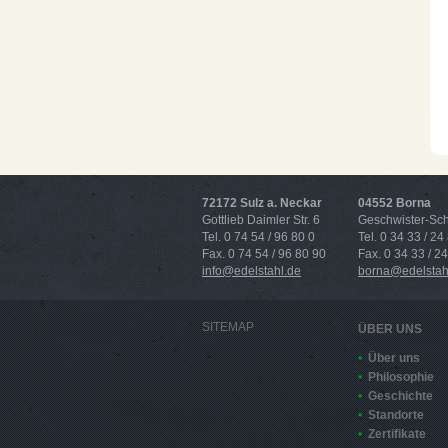
72172 Sulz a. Neckar
04552 Borna
Gottlieb Daimler Str. 6
Geschwister-Scho
Tel. 0 74 54 / 96 80 0
Tel. 0 34 33 / 24
Fax. 0 74 54 / 96 80 90
Fax. 0 34 33 / 2
info@edelstahl.de
borna@edelstah
SITEMAP
ÜBER UNS
Über uns
Philosophie
Geschichte
Standorte
Zertifikate