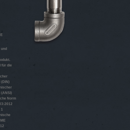
HE
n und
odukt.
 für die
scher
 (DIN)
nischer
 (ANSI)
sche Norm
­3:2012
 1
nische
SME
012