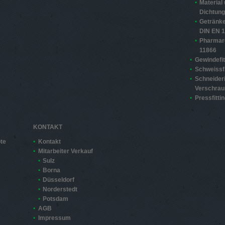
Material
Dichtun
Getränke
DIN EN 
Pharmar
11866
Gewindefit
Schweissfi
Schneider
Verschra
Pressfitti
KONTAKT
te
Kontakt
Mitarbeiter Verkauf
Sulz
Borna
Düsseldorf
Norderstedt
Potsdam
AGB
Impressum