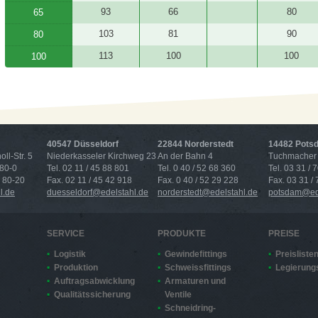
93
66
80
65
103
81
90
80
113
100
100
100
40547 Düsseldorf
22844 Norderstedt
14482 Pots
ll-Str. 5
Niederkasseler Kirchweg 23
An der Bahn 4
Tuchmacher 
 80-0
Tel. 02 11 / 45 88 801
Tel. 0 40 / 52 68 360
Tel. 03 31 / 
4 80-20
Fax. 02 11 / 45 42 918
Fax. 0 40 / 52 29 228
Fax. 03 31 /
l.de
duesseldorf@edelstahl.de
norderstedt@edelstahl.de
potsdam@ede
SERVICE
PRODUKTE
PREISE
Logistik
Gewindefittings
Preisliste
Produktion
Schweissfittings
Legierung
Auftragsabwicklung
Armaturen und
Qualitätssicherung
Ventile
Schneidring-