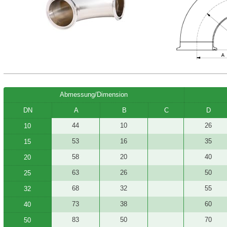
Abmessung/Dimension
DN
A
B
C
D
44
10
26
10
53
16
35
15
58
20
40
20
63
26
50
25
68
32
55
32
73
38
60
40
83
50
70
50