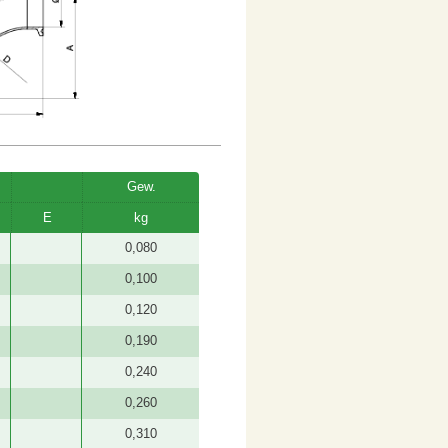
Gew.
E
kg
0,080
0,100
0,120
0,190
0,240
0,260
0,310