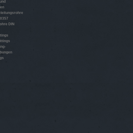
 und
gen
leitungsrohre
10357
ohre DIN
tings
ttings
ing-
ubungen
ngs