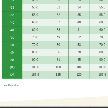
25
55,0
31
34
55,0
*32
55,0
32
35
55,0
32
60,0
37
40
60,0
*40
60,0
38
41
60,0
40
70,0
49
52
70,0
*50
70,0
50
53
70,0
50
80,0
66
70
80,0
65
90,0
81
85
90,0
80
100,0
100
104
100,0
100
187,5
125
129
187,5
125
* alte Baureihe