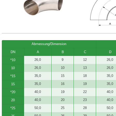
Abmessung/Dimension
DN
A
B
C
D
26,0
9
12
26,0
*10
26,0
10
13
26,0
10
35,0
15
18
35,0
*15
35,0
16
19
35,0
15
40,0
19
22
40,0
*20
40,0
20
23
40,0
20
50,0
25
28
50,0
*25
50,0
26
29
50,0