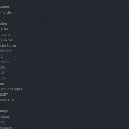
odukt.
 für die
scher
 (DIN)
nischer
 (ANSI)
sche Norm
­3:2012
 1
nische
SME
012
 und
gen
leitungsrohre
10357
ohre DIN
tings
ttings
ing-
ubungen