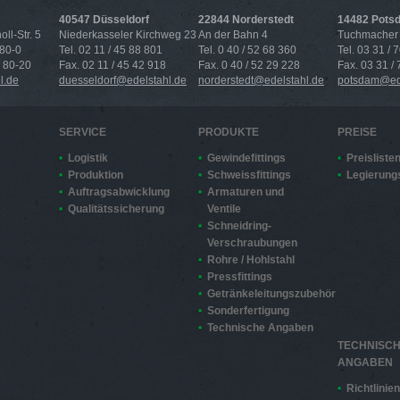
40547 Düsseldorf
22844 Norderstedt
14482 Pots
ll-Str. 5
Niederkasseler Kirchweg 23
An der Bahn 4
Tuchmacher 
 80-0
Tel. 02 11 / 45 88 801
Tel. 0 40 / 52 68 360
Tel. 03 31 / 
4 80-20
Fax. 02 11 / 45 42 918
Fax. 0 40 / 52 29 228
Fax. 03 31 /
l.de
duesseldorf@edelstahl.de
norderstedt@edelstahl.de
potsdam@ede
SERVICE
PRODUKTE
PREISE
Logistik
Gewindefittings
Preisliste
Produktion
Schweissfittings
Legierung
Auftragsabwicklung
Armaturen und
Qualitätssicherung
Ventile
Schneidring-
Verschraubungen
Rohre / Hohlstahl
Pressfittings
Getränkeleitungszubehör
Sonderfertigung
Technische Angaben
TECHNISC
ANGABEN
Richtlinie