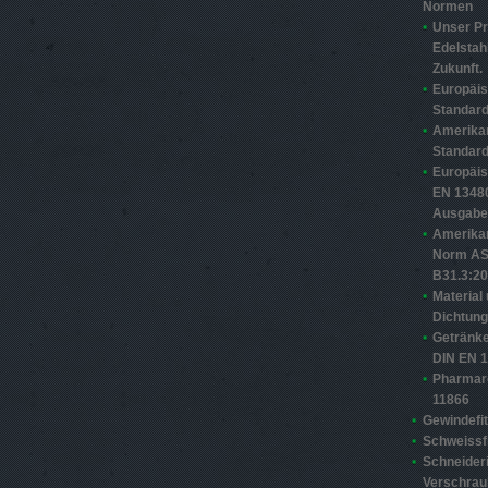
Normen
Unser Pr
Edelstahl
Zukunft.
Europäi
Standard
Amerika
Standard
Europäi
EN 13480
Ausgabe
Amerika
Norm A
B31.3:2
Material
Dichtun
Getränke
DIN EN 
Pharmar
11866
Gewindefit
Schweissfi
Schneider
Verschra