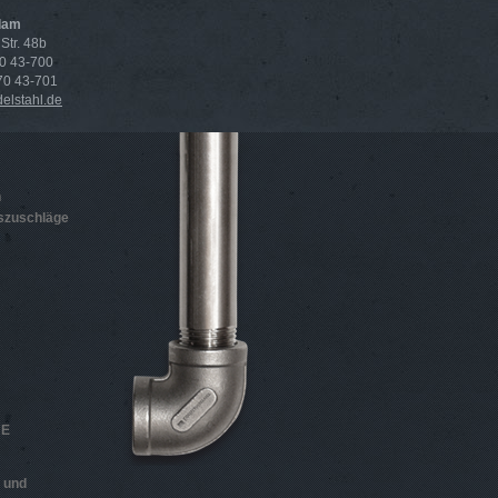
dam
Str. 48b
70 43-700
 70 43-701
lstahl.de
n
szuschläge
HE
n und