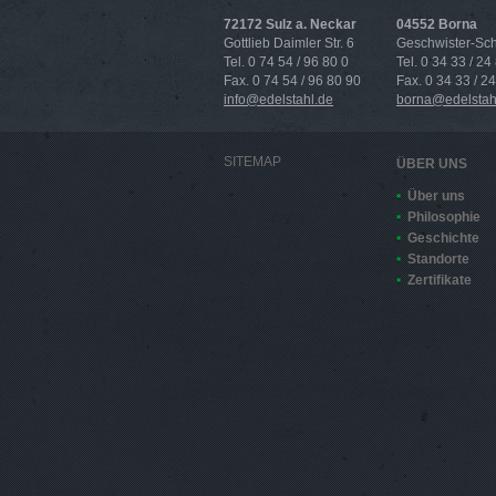
72172 Sulz a. Neckar
04552 Borna
Gottlieb Daimler Str. 6
Geschwister-Scho
Tel. 0 74 54 / 96 80 0
Tel. 0 34 33 / 24
Fax. 0 74 54 / 96 80 90
Fax. 0 34 33 / 2
info@edelstahl.de
borna@edelstah
SITEMAP
ÜBER UNS
Über uns
Philosophie
Geschichte
Standorte
Zertifikate