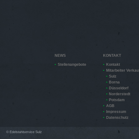
NEWS
KONTAKT
Stellenangebote
Kontakt
Mitarbeiter Verkau
Sulz
Borna
Düsseldorf
Norderstedt
Potsdam
AGB
Impressum
Datenschutz
© Edelstahlservice Sulz