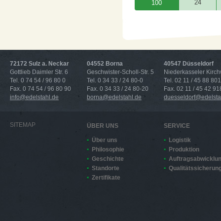
24
100
72172 Sulz a. Neckar
04552 Borna
40547 Düsseldorf
Gottlieb Daimler Str. 6
Geschwister-Scholl-Str. 5
Niederkasseler Kirc
Tel. 0 74 54 / 96 80 0
Tel. 0 34 33 / 24 80-0
Tel. 02 11 / 45 88 801
Fax. 0 74 54 / 96 80 90
Fax. 0 34 33 / 24 80-20
Fax. 02 11 / 45 42 91
info@edelstahl.de
borna@edelstahl.de
duesseldorf@edelsta
SITEMAP
ÜBER UNS
SERVICE
Über uns
Logistik
Philosophie
Produktion
Geschichte
Auftragsabwicklu
Standorte
Qualitätssicherun
Zertifikate