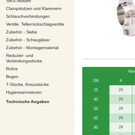
SMS-Stutzen
Clampstutzen und Klammern
Schlauchverbindungen
Ventile, Tellerrückschlagventile
Zubehör - Siebe
Zubehör - Schaugläser
Zubehör - Montagematerial
Reduzier- und
Verbindungsstücke
Rohre
Abm
Bogen
DN
A
T-Stücke, Kreuzstücke
24
25
Hygienearmaturen
24
40
Technische Angaben
24
50
24
65
24
80