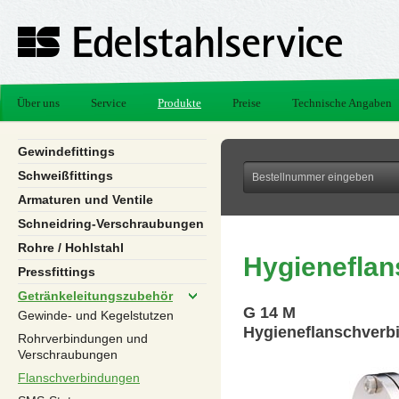
Über uns
Service
Produkte
Preise
Technische Angaben
Gewindefittings
Schweißfittings
Armaturen und Ventile
Schneidring-Verschraubungen
Rohre / Hohlstahl
Hygienefla
Pressfittings
Getränkeleitungszubehör
G 14 M
Gewinde- und Kegelstutzen
Hygieneflanschverb
Rohrverbindungen und
Verschraubungen
Flanschverbindungen