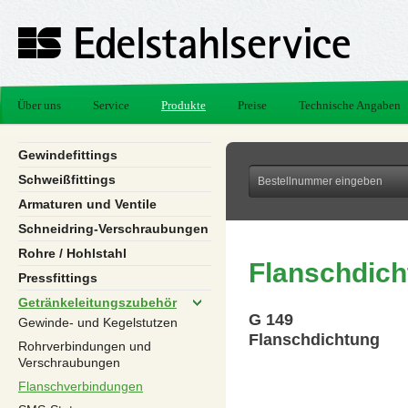
Über uns
Service
Produkte
Preise
Technische Angaben
Gewindefittings
Schweißfittings
Armaturen und Ventile
Schneidring-Verschraubungen
Rohre / Hohlstahl
Flanschdich
Pressfittings
Getränkeleitungszubehör
G 149
Gewinde- und Kegelstutzen
Flanschdichtung
Rohrverbindungen und
Verschraubungen
Flanschverbindungen