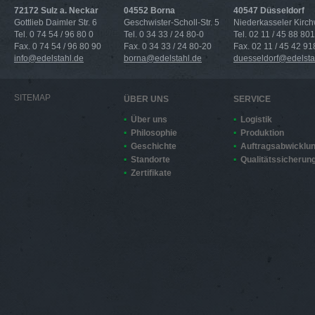
72172 Sulz a. Neckar
04552 Borna
40547 Düsseldorf
Gottlieb Daimler Str. 6
Geschwister-Scholl-Str. 5
Niederkasseler Kirc
Tel. 0 74 54 / 96 80 0
Tel. 0 34 33 / 24 80-0
Tel. 02 11 / 45 88 801
Fax. 0 74 54 / 96 80 90
Fax. 0 34 33 / 24 80-20
Fax. 02 11 / 45 42 91
info@edelstahl.de
borna@edelstahl.de
duesseldorf@edelsta
SITEMAP
ÜBER UNS
SERVICE
Über uns
Logistik
Philosophie
Produktion
Geschichte
Auftragsabwicklu
Standorte
Qualitätssicherun
Zertifikate