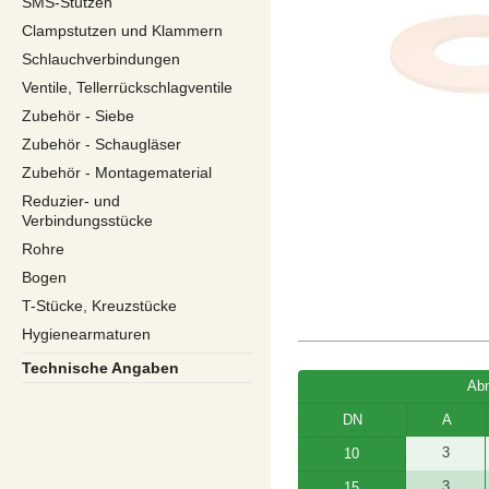
SMS-Stutzen
Clampstutzen und Klammern
Schlauchverbindungen
Ventile, Tellerrückschlagventile
Zubehör - Siebe
Zubehör - Schaugläser
Zubehör - Montagematerial
Reduzier- und
Verbindungsstücke
Rohre
Bogen
T-Stücke, Kreuzstücke
Hygienearmaturen
Technische Angaben
Ab
DN
A
3
10
3
15