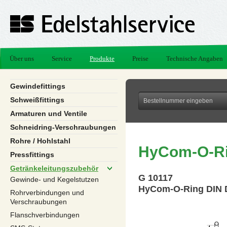
Über uns
Service
Produkte
Preise
Technische Angaben
Gewindefittings
Schweißfittings
Armaturen und Ventile
Schneidring-Verschraubungen
Rohre / Hohlstahl
HyCom-O-Ri
Pressfittings
Getränkeleitungszubehör
G 10117
Gewinde- und Kegelstutzen
HyCom-O-Ring DIN 
Rohrverbindungen und
Verschraubungen
Flanschverbindungen