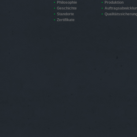
Philosophie
Produktion
Geschichte
Auftragsabwicklu
Standorte
Qualitätssicherun
Zertifikate