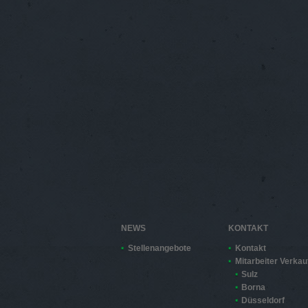
NEWS
KONTAKT
Stellenangebote
Kontakt
Mitarbeiter Verkau
Sulz
Borna
Düsseldorf