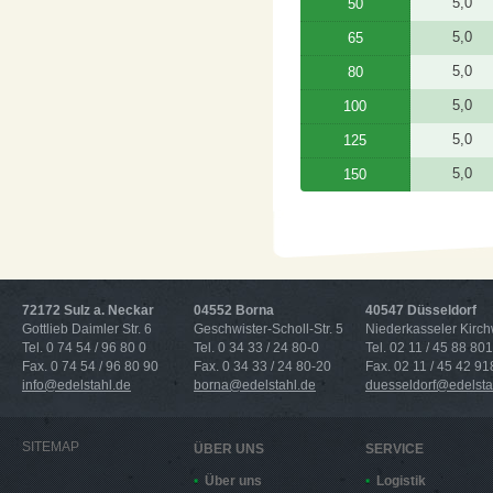
5,0
50
5,0
65
5,0
80
5,0
100
5,0
125
5,0
150
72172 Sulz a. Neckar
04552 Borna
40547 Düsseldorf
Gottlieb Daimler Str. 6
Geschwister-Scholl-Str. 5
Niederkasseler Kirc
Tel. 0 74 54 / 96 80 0
Tel. 0 34 33 / 24 80-0
Tel. 02 11 / 45 88 801
Fax. 0 74 54 / 96 80 90
Fax. 0 34 33 / 24 80-20
Fax. 02 11 / 45 42 91
info@edelstahl.de
borna@edelstahl.de
duesseldorf@edelsta
SITEMAP
ÜBER UNS
SERVICE
Über uns
Logistik