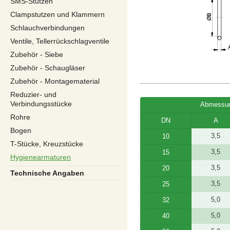
SMS-Stutzen
Clampstutzen und Klammern
Schlauchverbindungen
Ventile, Tellerrückschlagventile
Zubehör - Siebe
Zubehör - Schaugläser
Zubehör - Montagematerial
Reduzier- und
Verbindungsstücke
Abmessun
Rohre
DN
A
Bogen
3,5
10
T-Stücke, Kreuzstücke
3,5
15
Hygienearmaturen
3,5
20
Technische Angaben
3,5
25
5,0
32
5,0
40