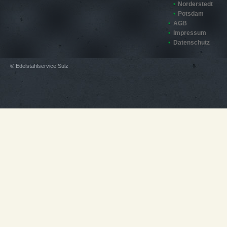
Norderstedt
Potsdam
AGB
Impressum
Datenschutz
© Edelstahlservice Sulz