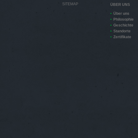
SITEMAP
ÜBER UNS
Über uns
Philosophie
Geschichte
Standorte
Zertifikate