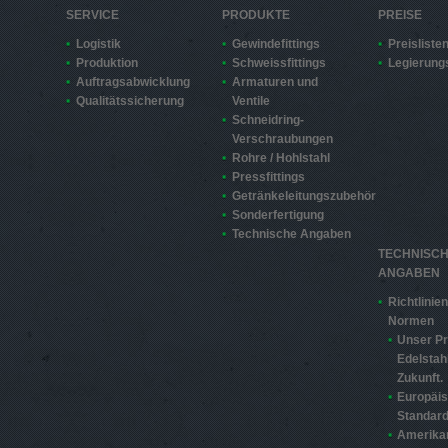
SERVICE
PRODUKTE
PREISE
Logistik
Gewindefittings
Preisliste
Produktion
Schweissfittings
Legierung
Auftragsabwicklung
Armaturen und
Qualitätssicherung
Ventile
Schneidring-
Verschraubungen
Rohre / Hohlstahl
Pressfittings
Getränkeleitungszubehör
Sonderfertigung
Technische Angaben
TECHNISC
ANGABEN
Richtlinie
Normen
Unser Pr
Edelstahl
Zukunft.
Europäi
Standard
Amerika