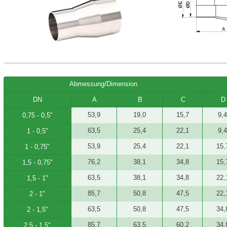
Abmessung/Dimension
DN
A
B
C
D
53,9
19,0
15,7
9,4
0,75 - 0,5"
63,5
25,4
22,1
9,4
1 - 0,5"
53,9
25,4
22,1
15,
1 - 0,75"
76,2
38,1
34,8
15,
1,5 - 0,75"
63,5
38,1
34,8
22,
1,5 - 1"
85,7
50,8
47,5
22,
2 - 1"
63,5
50,8
47,5
34,
2 - 1,5"
85,7
63,5
60,2
34,
2,5 - 1,5"