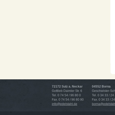
72172 Sulz a. Neckar
04552 Borna
Gottlieb Daimler Str. 6
Geschwister-Scho
Tel. 0 74 54 / 96 80 0
Tel. 0 34 33 / 24
Fax. 0 74 54 / 96 80 90
Fax. 0 34 33 / 2
info@edelstahl.de
borna@edelstah