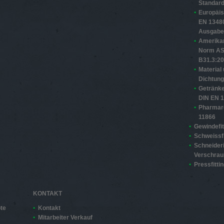
Standard
Europäi
EN 13480
Ausgabe
Amerika
Norm A
B31.3:2
Material
Dichtun
Getränke
DIN EN 
Pharmar
11866
Gewindefit
Schweissfi
Schneider
Verschra
Pressfitti
KONTAKT
te
Kontakt
Mitarbeiter Verkauf