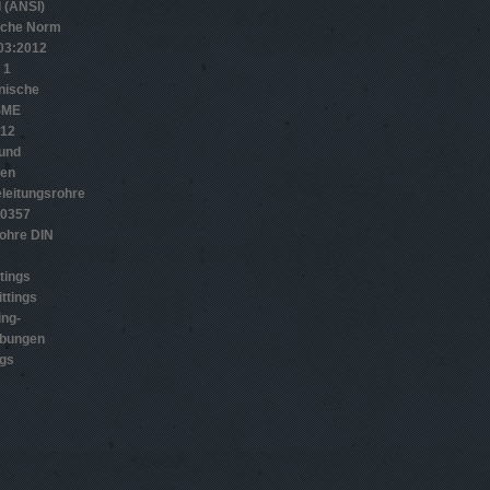
 (ANSI)
sche Norm
­3:2012
 1
nische
SME
012
 und
gen
leitungsrohre
10357
ohre DIN
tings
ttings
ing-
ubungen
ngs