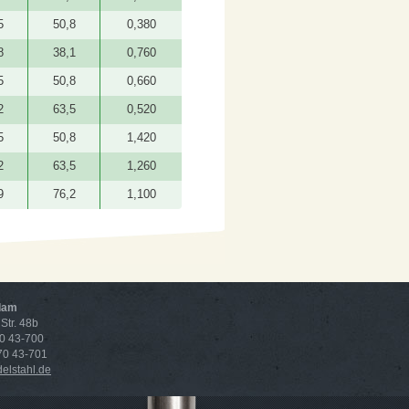
5
50,8
0,380
8
38,1
0,760
5
50,8
0,660
2
63,5
0,520
5
50,8
1,420
2
63,5
1,260
9
76,2
1,100
dam
Str. 48b
70 43-700
 70 43-701
lstahl.de