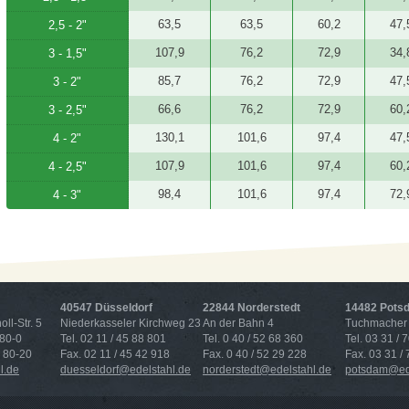
63,5
63,5
60,2
47,
2,5 - 2"
107,9
76,2
72,9
34,
3 - 1,5"
85,7
76,2
72,9
47,
3 - 2"
66,6
76,2
72,9
60,
3 - 2,5"
130,1
101,6
97,4
47,
4 - 2"
107,9
101,6
97,4
60,
4 - 2,5"
98,4
101,6
97,4
72,
4 - 3"
40547 Düsseldorf
22844 Norderstedt
14482 Pots
ll-Str. 5
Niederkasseler Kirchweg 23
An der Bahn 4
Tuchmacher 
 80-0
Tel. 02 11 / 45 88 801
Tel. 0 40 / 52 68 360
Tel. 03 31 / 
4 80-20
Fax. 02 11 / 45 42 918
Fax. 0 40 / 52 29 228
Fax. 03 31 /
l.de
duesseldorf@edelstahl.de
norderstedt@edelstahl.de
potsdam@ede