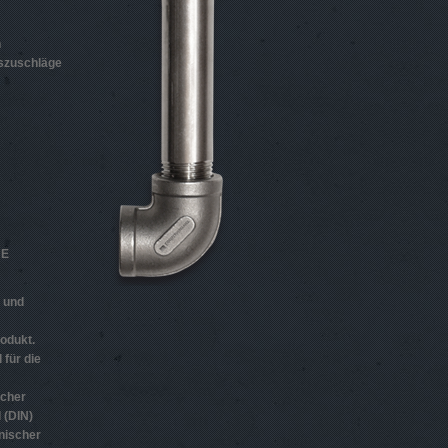
n
szuschläge
HE
n und
odukt.
 für die
scher
 (DIN)
nischer