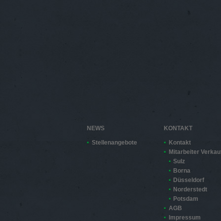
NEWS
KONTAKT
Stellenangebote
Kontakt
Mitarbeiter Verkau
Sulz
Borna
Düsseldorf
Norderstedt
Potsdam
AGB
Impressum