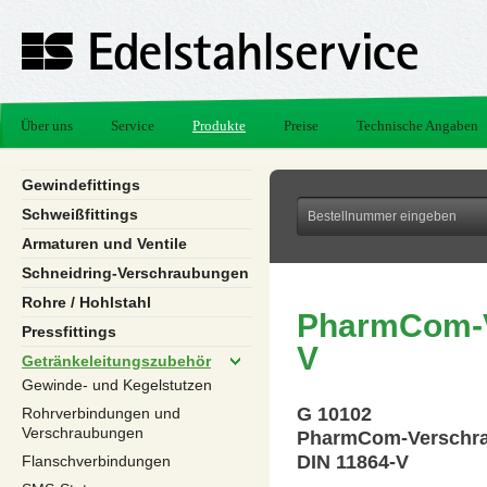
Über uns
Service
Produkte
Preise
Technische Angaben
Gewindefittings
Schweißfittings
Armaturen und Ventile
Schneidring-Verschraubungen
Rohre / Hohlstahl
PharmCom-V
Pressfittings
V
Getränkeleitungszubehör
Gewinde- und Kegelstutzen
G 10102
Rohrverbindungen und
Verschraubungen
PharmCom-Verschr
DIN 11864-V
Flanschverbindungen