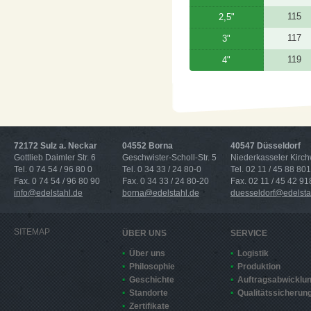
115
2,5"
117
3"
119
4"
72172 Sulz a. Neckar
04552 Borna
40547 Düsseldorf
Gottlieb Daimler Str. 6
Geschwister-Scholl-Str. 5
Niederkasseler Kirc
Tel. 0 74 54 / 96 80 0
Tel. 0 34 33 / 24 80-0
Tel. 02 11 / 45 88 801
Fax. 0 74 54 / 96 80 90
Fax. 0 34 33 / 24 80-20
Fax. 02 11 / 45 42 91
info@edelstahl.de
borna@edelstahl.de
duesseldorf@edelsta
SITEMAP
ÜBER UNS
SERVICE
Über uns
Logistik
Philosophie
Produktion
Geschichte
Auftragsabwicklu
Standorte
Qualitätssicherun
Zertifikate