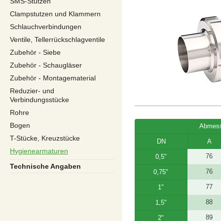
SMS-Stutzen
Clampstutzen und Klammern
Schlauchverbindungen
Ventile, Tellerrückschlagventile
Zubehör - Siebe
Zubehör - Schaugläser
Zubehör - Montagematerial
Reduzier- und
Verbindungsstücke
Rohre
Bogen
Abmess
T-Stücke, Kreuzstücke
DN
A
Hygienearmaturen
76
0,5"
Technische Angaben
76
0,75"
77
1"
88
1,5"
89
2"