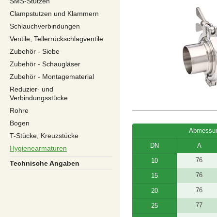
SMS-Stutzen
Clampstutzen und Klammern
Schlauchverbindungen
Ventile, Tellerrückschlagventile
Zubehör - Siebe
Zubehör - Schaugläser
Zubehör - Montagematerial
Reduzier- und
Verbindungsstücke
Rohre
Bogen
Abmessun
T-Stücke, Kreuzstücke
DN
A
Hygienearmaturen
76
10
Technische Angaben
76
15
76
20
77
25