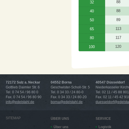
88
32
88
40
89
50
113
65
117
80
120
100
72172 Sulz a. Neckar
04552 Borna
40547 Düsseldorf
Gottlieb Daimler Str. 6
Geschwister-Scholl-Str. 5
Niederkasseler Kirc
Tel. 0 74 54 / 96 80 0
Tel. 0 34 33 / 24 80-0
Tel. 02 11 / 45 88 801
Fax. 0 74 54 / 96 80 90
Fax. 0 34 33 / 24 80-20
Fax. 02 11 / 45 42 91
info@edelstahl.de
borna@edelstahl.de
duesseldorf@edelsta
SITEMAP
ÜBER UNS
SERVICE
Über uns
Logistik