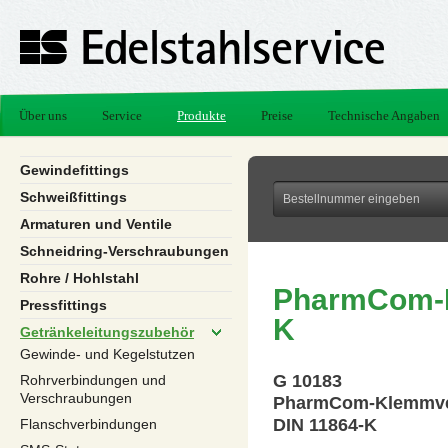
Über uns
Service
Produkte
Preise
Technische Angaben
Gewindefittings
Schweißfittings
Armaturen und Ventile
Schneidring-Verschraubungen
Rohre / Hohlstahl
PharmCom-K
Pressfittings
K
Getränkeleitungszubehör
Gewinde- und Kegelstutzen
G 10183
Rohrverbindungen und
Verschraubungen
PharmCom-Klemmve
DIN 11864-K
Flanschverbindungen