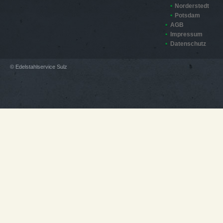
Norderstedt
Potsdam
AGB
Impressum
Datenschutz
© Edelstahlservice Sulz