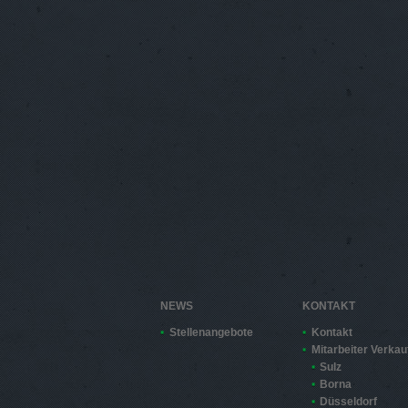
NEWS
KONTAKT
Stellenangebote
Kontakt
Mitarbeiter Verkau
Sulz
Borna
Düsseldorf