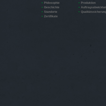
Philosophie
Produktion
Geschichte
Auftragsabwicklu
Standorte
Qualitätssicherun
Zertifikate