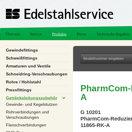
Über uns
Service
Produkte
Preise
Technische Angaben
Gewindefittings
Schweißfittings
Armaturen und Ventile
Schneidring-Verschraubungen
Rohre / Hohlstahl
PharmCom-R
Pressfittings
A
Getränkeleitungszubehör
Gewinde- und Kegelstutzen
G 10201
Rohrverbindungen und
Verschraubungen
PharmCom-Reduzier
11865-RK-A
Flanschverbindungen