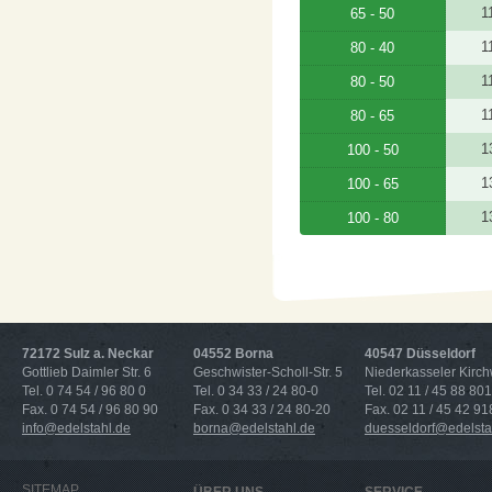
1
65 - 50
1
80 - 40
1
80 - 50
1
80 - 65
1
100 - 50
1
100 - 65
1
100 - 80
72172 Sulz a. Neckar
04552 Borna
40547 Düsseldorf
Gottlieb Daimler Str. 6
Geschwister-Scholl-Str. 5
Niederkasseler Kirc
Tel. 0 74 54 / 96 80 0
Tel. 0 34 33 / 24 80-0
Tel. 02 11 / 45 88 801
Fax. 0 74 54 / 96 80 90
Fax. 0 34 33 / 24 80-20
Fax. 02 11 / 45 42 91
info@edelstahl.de
borna@edelstahl.de
duesseldorf@edelsta
SITEMAP