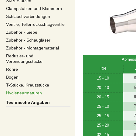
SMS-Stutzen
Clampstutzen und Klammern
Schlauchverbindungen
Ventile, Tellerrückschlagventile
Zubehör - Siebe
Zubehör - Schaugläser
Zubehör - Montagematerial
Reduzier- und
Abmess
Verbindungsstücke
DN
Rohre
Bogen
6
15 - 10
T-Stücke, Kreuzstücke
6
20 - 10
Hygienearmaturen
6
20 - 15
Technische Angaben
7
25 - 10
7
25 - 15
7
25 - 20
8
32 - 15