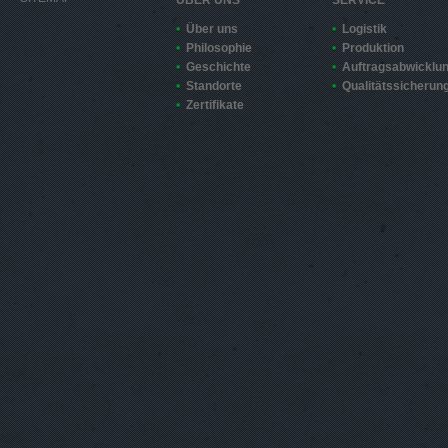
ÜBER UNS
SERVICE
Über uns
Logistik
Philosophie
Produktion
Geschichte
Auftragsabwicklu
Standorte
Qualitätssicherun
Zertifikate