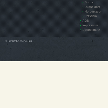
Borna
Düsseldorf
Norderstedt
Potsdam
AGB
Impressum
Datenschutz
© Edelstahlservice Sulz