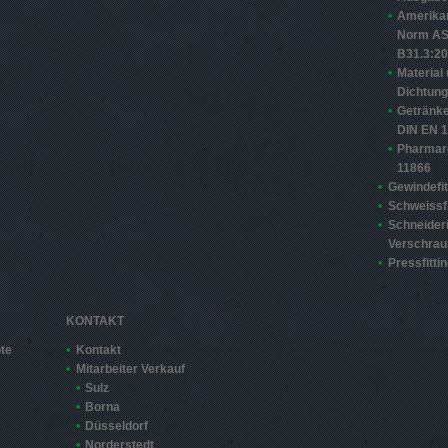
Amerika
Norm A
B31.3:2
Material
Dichtun
Getränke
DIN EN 
Pharmar
11866
Gewindefit
Schweissfi
Schneider
Verschra
Pressfitti
KONTAKT
te
Kontakt
Mitarbeiter Verkauf
Sulz
Borna
Düsseldorf
Norderstedt