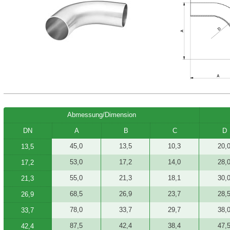
Abmessung/Dimension
DN
A
B
C
D
45,0
13,5
10,3
20,
13,5
53,0
17,2
14,0
28,
17,2
55,0
21,3
18,1
30,
21,3
68,5
26,9
23,7
28,
26,9
78,0
33,7
29,7
38,
33,7
87,5
42,4
38,4
47,
42,4