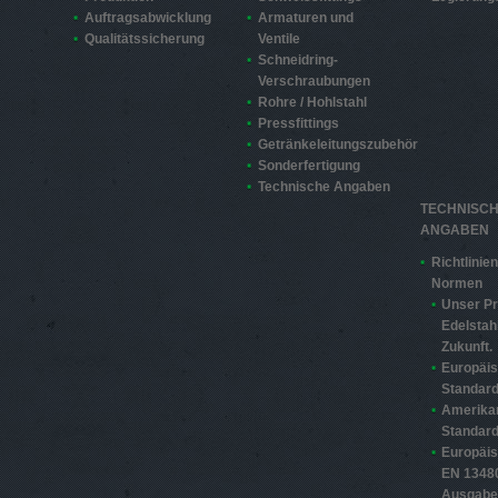
Auftragsabwicklung
Armaturen und
Qualitätssicherung
Ventile
Schneidring-
Verschraubungen
Rohre / Hohlstahl
Pressfittings
Getränkeleitungszubehör
Sonderfertigung
Technische Angaben
TECHNISC
ANGABEN
Richtlinie
Normen
Unser Pr
Edelstahl
Zukunft.
Europäi
Standard
Amerika
Standard
Europäi
EN 13480
Ausgabe