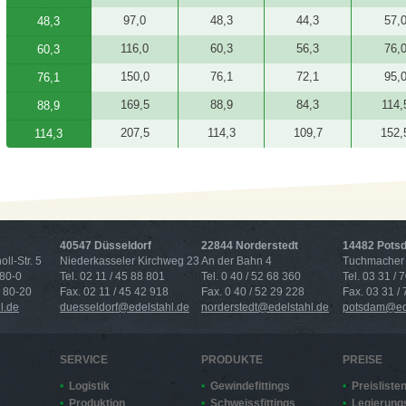
97,0
48,3
44,3
57,
48,3
116,0
60,3
56,3
76,
60,3
150,0
76,1
72,1
95,
76,1
169,5
88,9
84,3
114,
88,9
207,5
114,3
109,7
152,
114,3
40547 Düsseldorf
22844 Norderstedt
14482 Pots
ll-Str. 5
Niederkasseler Kirchweg 23
An der Bahn 4
Tuchmacher 
 80-0
Tel. 02 11 / 45 88 801
Tel. 0 40 / 52 68 360
Tel. 03 31 / 
4 80-20
Fax. 02 11 / 45 42 918
Fax. 0 40 / 52 29 228
Fax. 03 31 /
l.de
duesseldorf@edelstahl.de
norderstedt@edelstahl.de
potsdam@ede
SERVICE
PRODUKTE
PREISE
Logistik
Gewindefittings
Preisliste
Produktion
Schweissfittings
Legierung