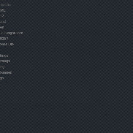
nische
SME
012
 und
gen
leitungsrohre
10357
ohre DIN
tings
ttings
ing-
ubungen
ngs