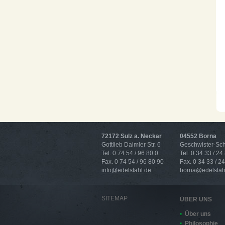
72172 Sulz a. Neckar
04552 Borna
Gottlieb Daimler Str. 6
Geschwister-Scho
Tel. 0 74 54 / 96 80 0
Tel. 0 34 33 / 24
Fax. 0 74 54 / 96 80 90
Fax. 0 34 33 / 2
info@edelstahl.de
borna@edelstah
SITEMAP
ÜBER UNS
Über uns
Philosophie