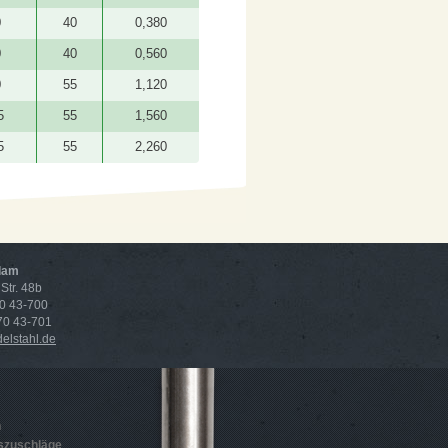
0
40
0,380
0
40
0,560
0
55
1,120
5
55
1,560
5
55
2,260
dam
Str. 48b
70 43-700
 70 43-701
lstahl.de
n
szuschläge