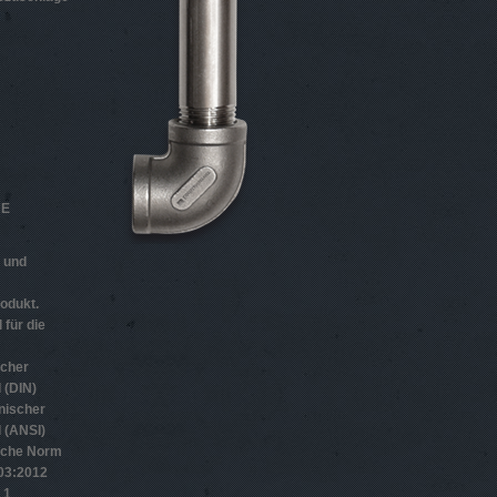
HE
n und
odukt.
 für die
scher
 (DIN)
nischer
 (ANSI)
sche Norm
­3:2012
 1