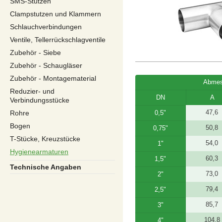
SMS-Stutzen
Clampstutzen und Klammern
Schlauchverbindungen
Ventile, Tellerrückschlagventile
Zubehör - Siebe
Zubehör - Schaugläser
Zubehör - Montagematerial
Abmes
Reduzier- und
DN
A
Verbindungsstücke
47,6
Rohre
0,5"
Bogen
50,8
0,75"
T-Stücke, Kreuzstücke
54,0
1"
Hygienearmaturen
60,3
1,5"
Technische Angaben
73,0
2"
79,4
2,5"
85,7
3"
104,8
4"