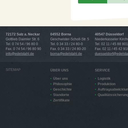
72172 Sulz a. Neckar
04552 Borna
40547 Düsseldorf
Gottlieb Daimler Str. 6
Geschwister-Scholl-Str. 5
Niederkasseler Kirc
Tel. 0 74 54 / 96 80 0
Tel. 0 34 33 / 24 80-0
Tel. 02 11 / 45 88 801
Fax. 0 74 54 / 96 80 90
Fax. 0 34 33 / 24 80-20
Fax. 02 11 / 45 42 91
info@edelstahl.de
borna@edelstahl.de
duesseldorf@edelsta
SITEMAP
ÜBER UNS
SERVICE
Über uns
Logistik
Philosophie
Produktion
Geschichte
Auftragsabwicklu
Standorte
Qualitätssicherun
Zertifikate