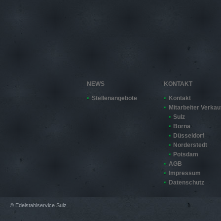
NEWS
KONTAKT
Stellenangebote
Kontakt
Mitarbeiter Verkau
Sulz
Borna
Düsseldorf
Norderstedt
Potsdam
AGB
Impressum
Datenschutz
© Edelstahlservice Sulz