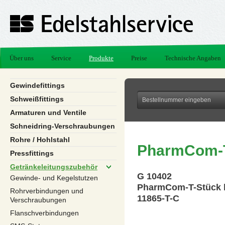
Über uns
Service
Produkte
Preise
Technische Angaben
Gewindefittings
Schweißfittings
Armaturen und Ventile
Schneidring-Verschraubungen
Rohre / Hohlstahl
PharmCom-T
Pressfittings
Getränkeleitungszubehör
G 10402
Gewinde- und Kegelstutzen
PharmCom-T-Stück 
Rohrverbindungen und
11865-T-C
Verschraubungen
Flanschverbindungen