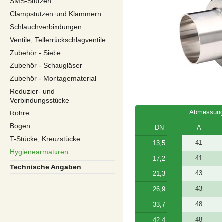
SMS-Stutzen
Clampstutzen und Klammern
Schlauchverbindungen
Ventile, Tellerrückschlagventile
Zubehör - Siebe
Zubehör - Schaugläser
Zubehör - Montagematerial
Reduzier- und
Verbindungsstücke
Abmessung
Rohre
Bogen
DN
A
T-Stücke, Kreuzstücke
41
13,5
Hygienearmaturen
41
17,2
Technische Angaben
43
21,3
43
26,9
48
33,7
48
42,4