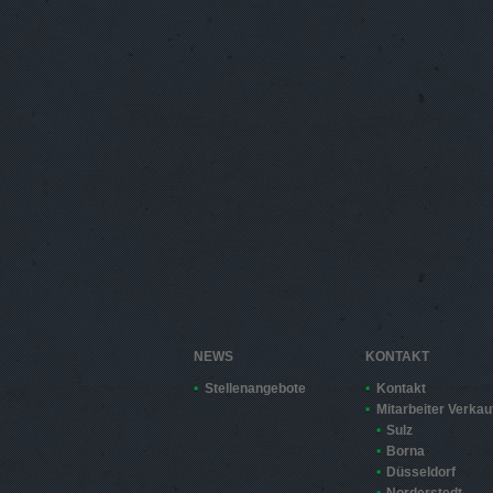
NEWS
KONTAKT
Stellenangebote
Kontakt
Mitarbeiter Verkau
Sulz
Borna
Düsseldorf