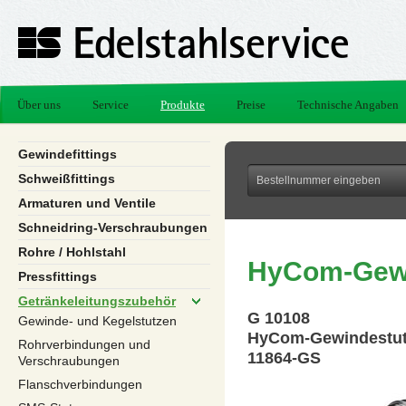
Über uns
Service
Produkte
Preise
Technische Angaben
Gewindefittings
Schweißfittings
Armaturen und Ventile
Schneidring-Verschraubungen
Rohre / Hohlstahl
HyCom-Gewi
Pressfittings
Getränkeleitungszubehör
G 10108
Gewinde- und Kegelstutzen
HyCom-Gewindestut
Rohrverbindungen und
11864-GS
Verschraubungen
Flanschverbindungen