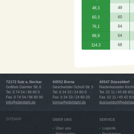
49
48,3
60
60,3
64
76,1
64
88,9
68
114,3
72172 Sulz a. Neckar
04552 Borna
40547 Düsseldorf
Gottlieb Daimler Str. 6
Geschwister-Scholl-Str. 5
Niederkasseler Kirc
Tel. 0 74 54 / 96 80 0
Tel. 0 34 33 / 24 80-0
Tel. 02 11 / 45 88 801
Fax. 0 74 54 / 96 80 90
Fax. 0 34 33 / 24 80-20
Fax. 02 11 / 45 42 91
info@edelstahl.de
borna@edelstahl.de
duesseldorf@edelsta
SITEMAP
ÜBER UNS
SERVICE
Über uns
Logistik