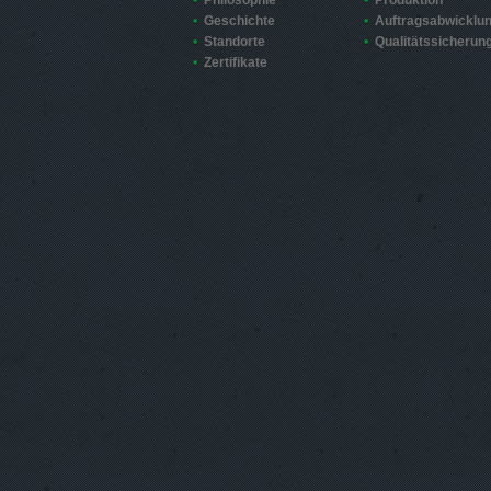
Philosophie
Produktion
Geschichte
Auftragsabwicklu
Standorte
Qualitätssicherun
Zertifikate