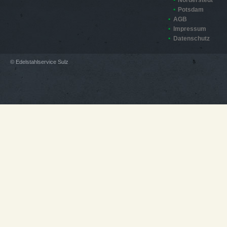
Norderstedt
Potsdam
AGB
Impressum
Datenschutz
© Edelstahlservice Sulz