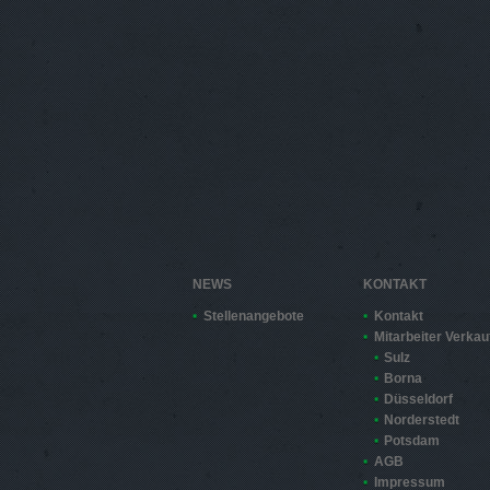
NEWS
KONTAKT
Stellenangebote
Kontakt
Mitarbeiter Verkau
Sulz
Borna
Düsseldorf
Norderstedt
Potsdam
AGB
Impressum