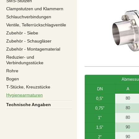
SMS-Stutzen
Clampstutzen und Klammern
Schlauchverbindungen
Ventile, Tellerrückschlagventile
Zubehör - Siebe
Zubehör - Schaugläser
Zubehör - Montagematerial
Reduzier- und
Verbindungsstücke
Rohre
Bogen
Abmessu
T-Stücke, Kreuzstücke
DN
A
Hygienearmaturen
80
0,5"
Technische Angaben
80
0,75"
80
1"
90
1,5"
90
2"