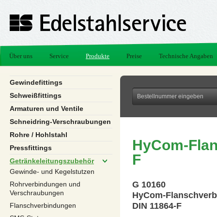
Über uns
Service
Produkte
Preise
Technische Angaben
Gewindefittings
Schweißfittings
Armaturen und Ventile
Schneidring-Verschraubungen
Rohre / Hohlstahl
HyCom-Flan
Pressfittings
F
Getränkeleitungszubehör
Gewinde- und Kegelstutzen
G 10160
Rohrverbindungen und
Verschraubungen
HyCom-Flanschver
DIN 11864-F
Flanschverbindungen