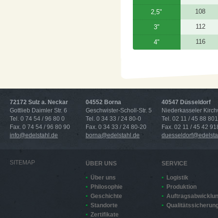
108
2,5"
112
3"
116
4"
72172 Sulz a. Neckar
04552 Borna
40547 Düsseldorf
Gottlieb Daimler Str. 6
Geschwister-Scholl-Str. 5
Niederkasseler Kirc
Tel. 0 74 54 / 96 80 0
Tel. 0 34 33 / 24 80-0
Tel. 02 11 / 45 88 801
Fax. 0 74 54 / 96 80 90
Fax. 0 34 33 / 24 80-20
Fax. 02 11 / 45 42 91
info@edelstahl.de
borna@edelstahl.de
duesseldorf@edelsta
SITEMAP
ÜBER UNS
SERVICE
Über uns
Logistik
Philosophie
Produktion
Geschichte
Auftragsabwicklu
Standorte
Qualitätssicherun
Zertifikate