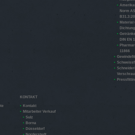
Amerika
Norm A
B31.3:2
Material
Dichtun
Getränke
DIN EN 
Pharmar
11866
Gewindefit
Schweissfi
Schneider
Verschra
Pressfitti
KONTAKT
te
Kontakt
Mitarbeiter Verkauf
Sulz
Borna
Düsseldorf
Norderstedt