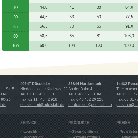
44,0
41
38
64,0
40
44,5
53
50
77,5
50
56,5
70
66
91,0
65
58,5
85
81
106,0
80
60,0
104
100
130,0
100
40547 Düsseldorf
22844 Norderstedt
14482 Pots
ll-Str. 5
Niederkasseler Kirchweg 23
An der Bahn 4
Tuchmacher 
 80-0
Tel. 02 11 / 45 88 801
Tel. 0 40 / 52 68 360
Tel. 03 31 / 
4 80-20
Fax. 02 11 / 45 42 918
Fax. 0 40 / 52 29 228
Fax. 03 31 /
l.de
duesseldorf@edelstahl.de
norderstedt@edelstahl.de
potsdam@ede
SERVICE
PRODUKTE
PREISE
Logistik
Gewindefittings
Preisliste
Produktion
Schweissfittings
Legierung