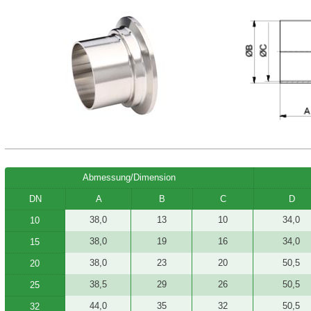
Abmessung/Dimension
DN
A
B
C
D
38,0
13
10
34,0
10
38,0
19
16
34,0
15
38,0
23
20
50,5
20
38,5
29
26
50,5
25
44,0
35
32
50,5
32