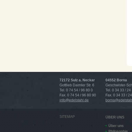
72172 Sulz a. Neckar
04552 Borna
Gottlieb Daimler Str. 6
Geschwister-Scho
Tel. 0 74 54 / 96 80 0
Tel. 0 34 33 / 24
Fax. 0 74 54 / 96 80 90
Fax. 0 34 33 / 2
info@edelstahl.de
borna@edelstah
SITEMAP
ÜBER UNS
Über uns
Philosophie