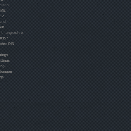
nische
SME
012
 und
gen
leitungsrohre
10357
ohre DIN
tings
ttings
ing-
ubungen
ngs