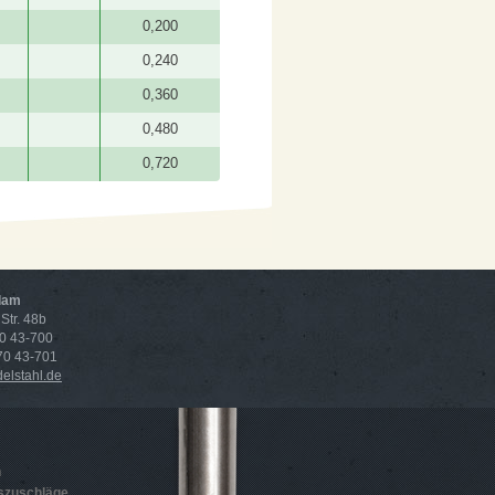
0,200
0,240
0,360
0,480
0,720
dam
Str. 48b
70 43-700
 70 43-701
lstahl.de
n
szuschläge