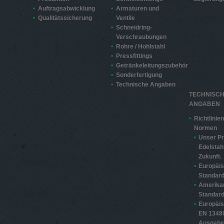
Auftragsabwicklung
Armaturen und
Qualitätssicherung
Ventile
Schneidring-
Verschraubungen
Rohre / Hohlstahl
Pressfittings
Getränkeleitungszubehör
Sonderfertigung
Technische Angaben
TECHNISC
ANGABEN
Richtlinie
Normen
Unser Pr
Edelstahl
Zukunft.
Europäi
Standard
Amerika
Standard
Europäi
EN 13480
Ausgabe