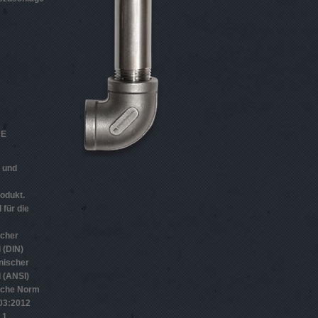
HE
n und
odukt.
 für die
scher
 (DIN)
nischer
 (ANSI)
sche Norm
­3:2012
 1