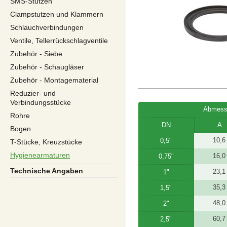
SMS-Stutzen
Clampstutzen und Klammern
Schlauchverbindungen
Ventile, Tellerrückschlagventile
Zubehör - Siebe
Zubehör - Schaugläser
Zubehör - Montagematerial
Reduzier- und
Verbindungsstücke
Abmess
Rohre
DN
A
Bogen
10,6
0,5"
T-Stücke, Kreuzstücke
Hygienearmaturen
16,0
0,75"
Technische Angaben
23,1
1"
35,3
1,5"
48,0
2"
60,7
2,5"