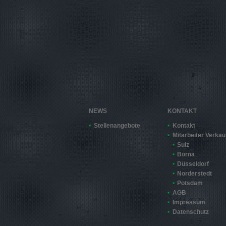
NEWS
KONTAKT
Stellenangebote
Kontakt
Mitarbeiter Verkau
Sulz
Borna
Düsseldorf
Norderstedt
Potsdam
AGB
Impressum
Datenschutz