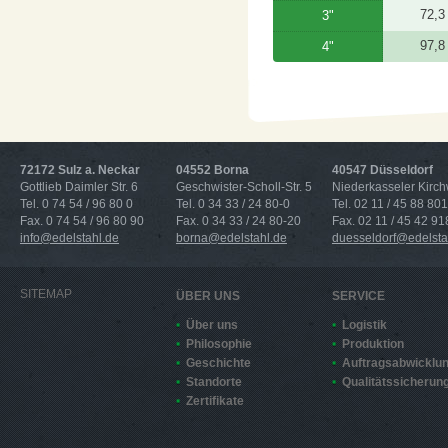
72,3
3"
97,8
4"
72172 Sulz a. Neckar
04552 Borna
40547 Düsseldorf
Gottlieb Daimler Str. 6
Geschwister-Scholl-Str. 5
Niederkasseler Kirc
Tel. 0 74 54 / 96 80 0
Tel. 0 34 33 / 24 80-0
Tel. 02 11 / 45 88 801
Fax. 0 74 54 / 96 80 90
Fax. 0 34 33 / 24 80-20
Fax. 02 11 / 45 42 91
info@edelstahl.de
borna@edelstahl.de
duesseldorf@edelsta
SITEMAP
ÜBER UNS
SERVICE
Über uns
Logistik
Philosophie
Produktion
Geschichte
Auftragsabwicklu
Standorte
Qualitätssicherun
Zertifikate