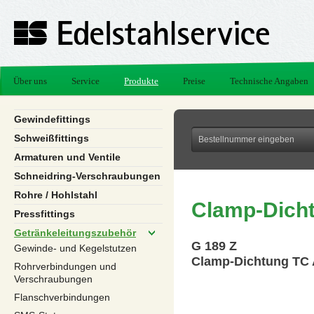
Über uns
Service
Produkte
Preise
Technische Angaben
Gewindefittings
Schweißfittings
Armaturen und Ventile
Schneidring-Verschraubungen
Rohre / Hohlstahl
Clamp-Dich
Pressfittings
Getränkeleitungszubehör
G 189 Z
Gewinde- und Kegelstutzen
Clamp-Dichtung TC
Rohrverbindungen und
Verschraubungen
Flanschverbindungen