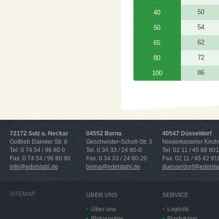
50
40
54
50
62
65
72
80
86
100
72172 Sulz a. Neckar
04552 Borna
40547 Düsseldorf
Gottlieb Daimler Str. 6
Geschwister-Scholl-Str. 5
Niederkasseler Kirc
Tel. 0 74 54 / 96 80 0
Tel. 0 34 33 / 24 80-0
Tel. 02 11 / 45 88 801
Fax. 0 74 54 / 96 80 90
Fax. 0 34 33 / 24 80-20
Fax. 02 11 / 45 42 91
info@edelstahl.de
borna@edelstahl.de
duesseldorf@edelsta
SITEMAP
ÜBER UNS
SERVICE
Über uns
Logistik
Philosophie
Produktion