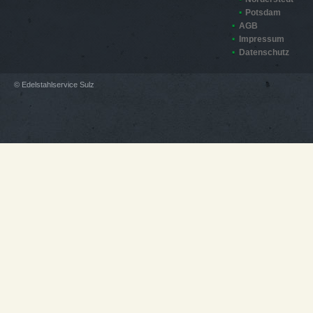
Potsdam
AGB
Impressum
Datenschutz
© Edelstahlservice Sulz