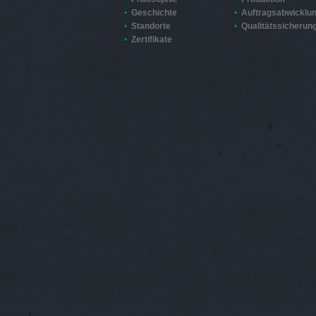
Geschichte
Auftragsabwicklu
Standorte
Qualitätssicherun
Zertifikate