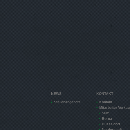
NEWS
KONTAKT
Stellenangebote
Kontakt
Mitarbeiter Verkau
Sulz
Borna
Düsseldorf
Norderstedt