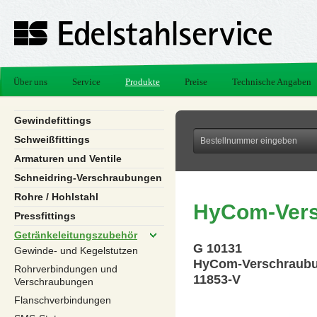
Über uns
Service
Produkte
Preise
Technische Angaben
Gewindefittings
Schweißfittings
Armaturen und Ventile
Schneidring-Verschraubungen
Rohre / Hohlstahl
HyCom-Vers
Pressfittings
Getränkeleitungszubehör
G 10131
Gewinde- und Kegelstutzen
HyCom-Verschraubu
Rohrverbindungen und
11853-V
Verschraubungen
Flanschverbindungen