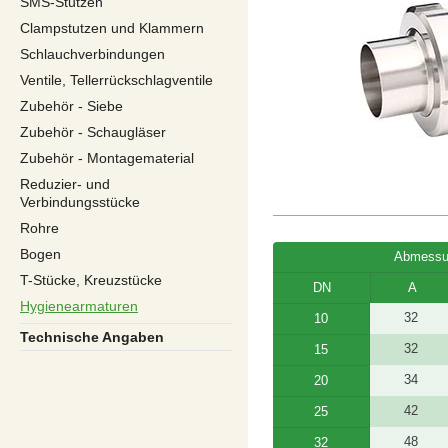
SMS-Stutzen
Clampstutzen und Klammern
Schlauchverbindungen
Ventile, Tellerrückschlagventile
Zubehör - Siebe
Zubehör - Schaugläser
Zubehör - Montagematerial
Reduzier- und
Verbindungsstücke
Rohre
Bogen
Abmessu
T-Stücke, Kreuzstücke
DN
A
Hygienearmaturen
32
10
Technische Angaben
32
15
34
20
42
25
48
32