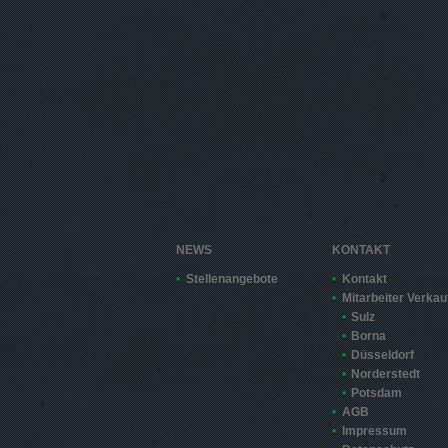
NEWS
KONTAKT
Stellenangebote
Kontakt
Mitarbeiter Verkau
Sulz
Borna
Düsseldorf
Norderstedt
Potsdam
AGB
Impressum