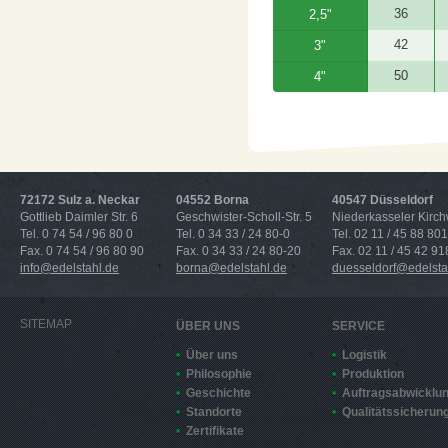
36
2,5"
42
3"
50
4"
72172 Sulz a. Neckar
04552 Borna
40547 Düsseldorf
Gottlieb Daimler Str. 6
Geschwister-Scholl-Str. 5
Niederkasseler Kirc
Tel. 0 74 54 / 96 80 0
Tel. 0 34 33 / 24 80-0
Tel. 02 11 / 45 88 801
Fax. 0 74 54 / 96 80 90
Fax. 0 34 33 / 24 80-20
Fax. 02 11 / 45 42 91
info@edelstahl.de
borna@edelstahl.de
duesseldorf@edelsta
SITEMAP
ÜBER UNS
SERVICE
Über uns
Logistik
Philosophie
Produktion
Geschichte
Auftragsabwicklu
Standorte
Qualitätssicherun
Zertifikate