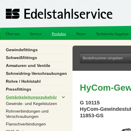
Über uns
Service
Produkte
Preise
Technische Angaben
Gewindefittings
Schweißfittings
Armaturen und Ventile
Schneidring-Verschraubungen
Rohre / Hohlstahl
HyCom-Gewi
Pressfittings
Getränkeleitungszubehör
G 10115
Gewinde- und Kegelstutzen
HyCom-Gewindestu
Rohrverbindungen und
11853-GS
Verschraubungen
Flanschverbindungen