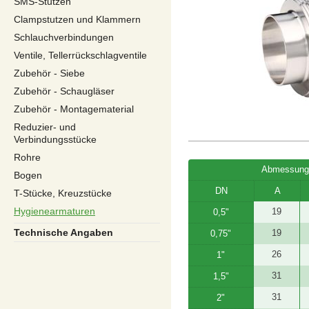
SMS-Stutzen
Clampstutzen und Klammern
Schlauchverbindungen
Ventile, Tellerrückschlagventile
Zubehör - Siebe
Zubehör - Schaugläser
Zubehör - Montagematerial
Reduzier- und
Verbindungsstücke
Rohre
Abmessung
Bogen
DN
A
T-Stücke, Kreuzstücke
Hygienearmaturen
19
0,5"
Technische Angaben
19
0,75"
26
1"
31
1,5"
31
2"