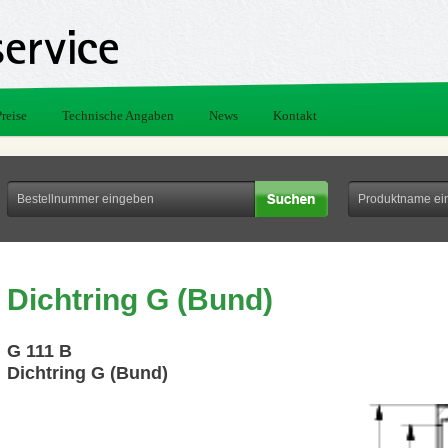
Preise
Technische Angaben
News
Kontakt
Dichtring G (Bund)
G 111 B
Dichtring G (Bund)