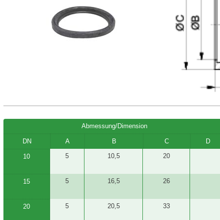
Abmessung/Dimension
DN
A
B
C
D
5
10,5
20
10
5
16,5
26
15
5
20,5
33
20