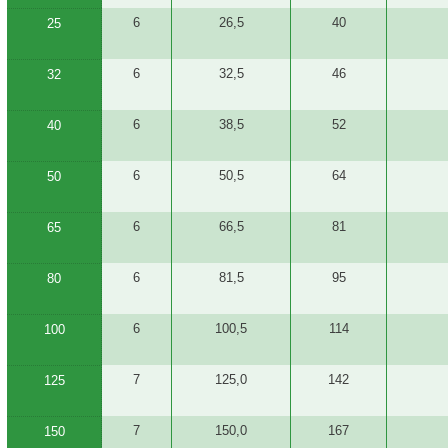
6
26,5
40
25
6
32,5
46
32
6
38,5
52
40
6
50,5
64
50
6
66,5
81
65
6
81,5
95
80
6
100,5
114
100
7
125,0
142
125
7
150,0
167
150