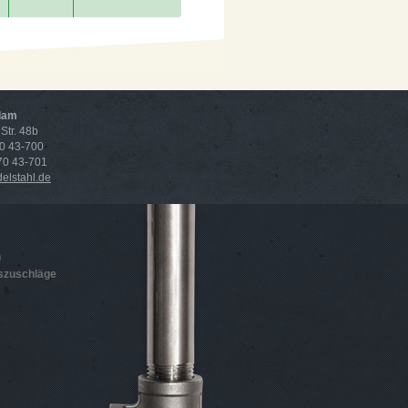
dam
Str. 48b
70 43-700
 70 43-701
lstahl.de
n
szuschläge