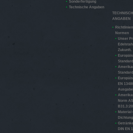
Sonderfertigung
Technische Angaben
TECHNISC
ANGABEN
Richtlinie
Normen
Unser Pr
Edelstahl
Zukunft.
Europäi
Standard
Amerika
Standard
Europäi
EN 13480
Ausgabe
Amerika
Norm A
B31.3:2
Material
Dichtun
Getränke
DIN EN 