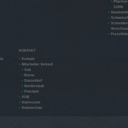
Pharmar
11866
Gewindefit
Schweissfi
Schneider
Verschra
Pressfitti
KONTAKT
te
Kontakt
Mitarbeiter Verkauf
Sulz
Borna
Düsseldorf
Norderstedt
Potsdam
AGB
Impressum
Datenschutz