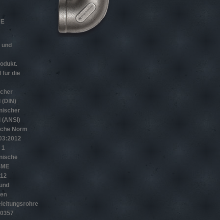
HE
n und
odukt.
 für die
scher
 (DIN)
nischer
 (ANSI)
sche Norm
­3:2012
 1
nische
SME
012
 und
gen
leitungsrohre
10357