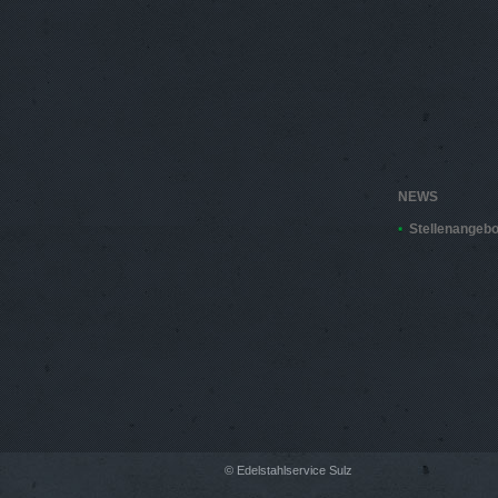
NEWS
Stellenangebo
© Edelstahlservice Sulz