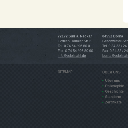
72172 Sulz a. Neckar
04552 Borna
Gottlieb Daimler Str. 6
Geschwister-Scho
Tel. 0 74 54 / 96 80 0
Tel. 0 34 33 / 24
Fax. 0 74 54 / 96 80 90
Fax. 0 34 33 / 2
info@edelstahl.de
borna@edelstah
SITEMAP
ÜBER UNS
Über uns
Philosophie
Geschichte
Standorte
Zertifikate