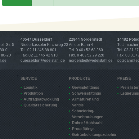
40547 Düsseldorf
22844 Norderstedt
14482 Pots
ll-Str. 5
Niederkasseler Kirchweg 23
An der Bahn 4
Tuchmacher 
 80-0
Tel. 02 11 / 45 88 801
Tel. 0 40 / 52 68 360
Tel. 03 31 / 
4 80-20
Fax. 02 11 / 45 42 918
Fax. 0 40 / 52 29 228
Fax. 03 31 /
l.de
duesseldorf@edelstahl.de
norderstedt@edelstahl.de
potsdam@ede
SERVICE
PRODUKTE
PREISE
Logistik
Gewindefittings
Preisliste
Produktion
Schweissfittings
Legierung
Auftragsabwicklung
Armaturen und
Qualitätssicherung
Ventile
Schneidring-
Verschraubungen
Rohre / Hohlstahl
Pressfittings
Getränkeleitungszubehör