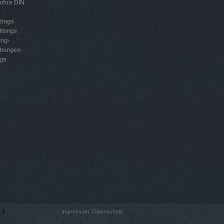
ohre DIN
tings
ttings
ing-
ubungen
ngs
Impressum
Datenschutz