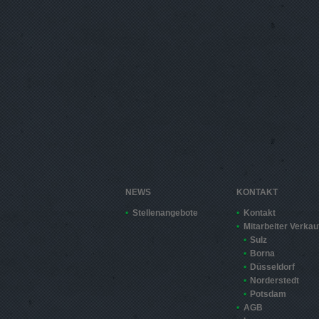
NEWS
KONTAKT
Stellenangebote
Kontakt
Mitarbeiter Verkau
Sulz
Borna
Düsseldorf
Norderstedt
Potsdam
AGB