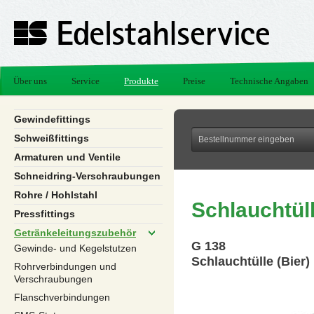
Über uns
Service
Produkte
Preise
Technische Angaben
Gewindefittings
Schweißfittings
Armaturen und Ventile
Schneidring-Verschraubungen
Rohre / Hohlstahl
Schlauchtüll
Pressfittings
Getränkeleitungszubehör
G 138
Gewinde- und Kegelstutzen
Schlauchtülle (Bier)
Rohrverbindungen und
Verschraubungen
Flanschverbindungen