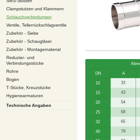
SMS-Stutzen
Clampstutzen und Klammern
Schlauchverbindungen
Ventile, Tellerrückschlagventile
Zubehör - Siebe
Zubehör - Schaugläser
Zubehör - Montagematerial
Reduzier- und
Verbindungsstücke
Abme
Rohre
DN
A
Bogen
33
10
T-Stücke, Kreuzstücke
43
15
Hygienearmaturen
54
20
Technische Angaben
58
25
65
32
79
40