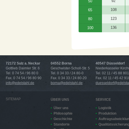
92
50
108
65
123
80
136
100
72172 Sulz a. Neckar
04552 Borna
40547 Düsseldorf
Gottlieb Daimler Str. 6
Geschwister-Scholl-Str. 5
Niederkasseler Kirc
Tel. 0 74 54 / 96 80 0
Tel. 0 34 33 / 24 80-0
Tel. 02 11 / 45 88 801
Fax. 0 74 54 / 96 80 90
Fax. 0 34 33 / 24 80-20
Fax. 02 11 / 45 42 91
info@edelstahl.de
borna@edelstahl.de
duesseldorf@edelsta
SITEMAP
ÜBER UNS
SERVICE
Über uns
Logistik
Philosophie
Produktion
Geschichte
Auftragsabwicklu
Standorte
Qualitätssicherun