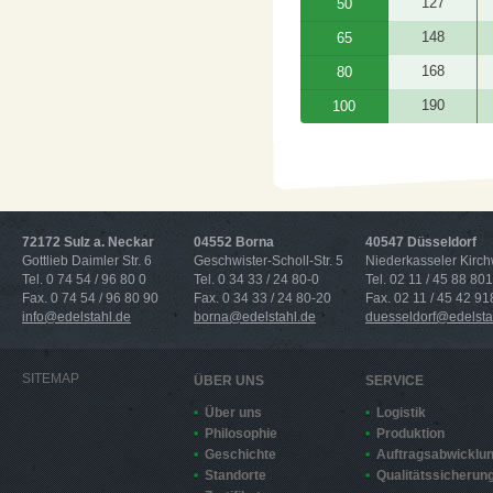
127
50
148
65
168
80
190
100
72172 Sulz a. Neckar
04552 Borna
40547 Düsseldorf
Gottlieb Daimler Str. 6
Geschwister-Scholl-Str. 5
Niederkasseler Kirc
Tel. 0 74 54 / 96 80 0
Tel. 0 34 33 / 24 80-0
Tel. 02 11 / 45 88 801
Fax. 0 74 54 / 96 80 90
Fax. 0 34 33 / 24 80-20
Fax. 02 11 / 45 42 91
info@edelstahl.de
borna@edelstahl.de
duesseldorf@edelsta
SITEMAP
ÜBER UNS
SERVICE
Über uns
Logistik
Philosophie
Produktion
Geschichte
Auftragsabwicklu
Standorte
Qualitätssicherun