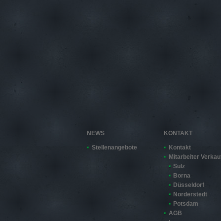
NEWS
KONTAKT
Stellenangebote
Kontakt
Mitarbeiter Verkau
Sulz
Borna
Düsseldorf
Norderstedt
Potsdam
AGB