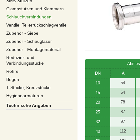
SMS-Stutzen
Clampstutzen und Klammern
Schlauchverbindungen
Ventile, Tellerrückschlagventile
Zubehör - Siebe
Zubehör - Schaugläser
Zubehör - Montagematerial
Reduzier- und
Verbindungsstücke
Abmes
Rohre
DN
A
Bogen
54
10
T-Stücke, Kreuzstücke
64
15
Hygienearmaturen
78
20
Technische Angaben
87
25
97
32
112
40