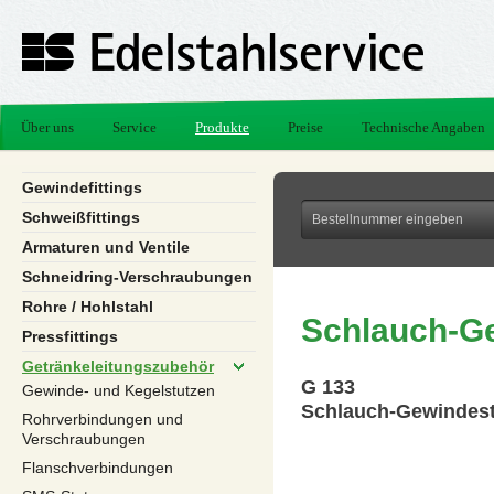
Über uns
Service
Produkte
Preise
Technische Angaben
Gewindefittings
Schweißfittings
Armaturen und Ventile
Schneidring-Verschraubungen
Rohre / Hohlstahl
Schlauch-Ge
Pressfittings
Getränkeleitungszubehör
G 133
Gewinde- und Kegelstutzen
Schlauch-Gewindest
Rohrverbindungen und
Verschraubungen
Flanschverbindungen