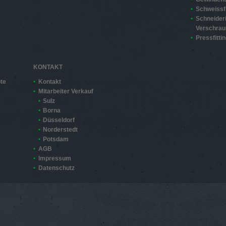
Schweissfi
Schneider
Verschra
Pressfitti
KONTAKT
te
Kontakt
Mitarbeiter Verkauf
Sulz
Borna
Düsseldorf
Norderstedt
Potsdam
AGB
Impressum
Datenschutz