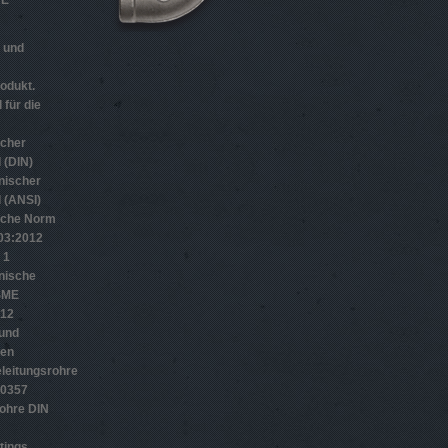
n und
odukt.
 für die
scher
 (DIN)
nischer
 (ANSI)
sche Norm
­3:2012
 1
nische
SME
012
 und
gen
leitungsrohre
10357
ohre DIN
tings