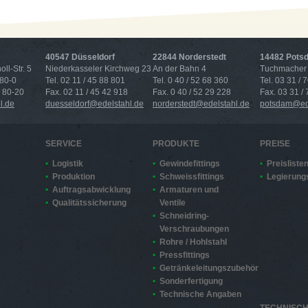
40547 Düsseldorf
22844 Norderstedt
14482 Pots
ll-Str. 5
Niederkasseler Kirchweg 23
An der Bahn 4
Tuchmacher 
 80-0
Tel. 02 11 / 45 88 801
Tel. 0 40 / 52 68 360
Tel. 03 31 / 
4 80-20
Fax. 02 11 / 45 42 918
Fax. 0 40 / 52 29 228
Fax. 03 31 /
l.de
duesseldorf@edelstahl.de
norderstedt@edelstahl.de
potsdam@ede
SERVICE
PRODUKTE
PREISE
Logistik
Gewindefittings
Preisliste
Produktion
Schweissfittings
Legierung
Auftragsabwicklung
Armaturen und
Qualitätssicherung
Ventile
Schneidring-
Verschraubungen
Rohre / Hohlstahl
Pressfittings
Getränkeleitungszubehör
Sonderfertigung
Technische Angaben
TECHNISC