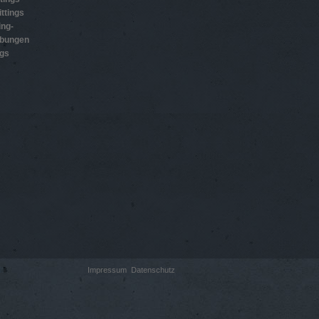
ttings
ing-
ubungen
ngs
Impressum
Datenschutz