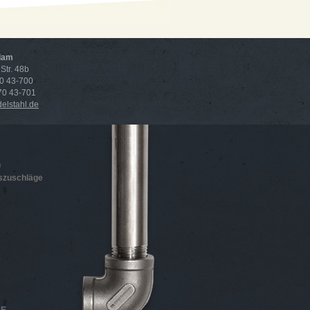
dam
Str. 48b
70 43-700
 70 43-701
lstahl.de
n
szuschläge
HE