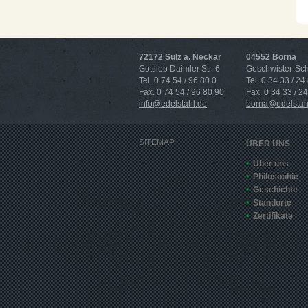
72172 Sulz a. Neckar
04552 Borna
Gottlieb Daimler Str. 6
Geschwister-Scho
Tel. 0 74 54 / 96 80 0
Tel. 0 34 33 / 24
Fax. 0 74 54 / 96 80 90
Fax. 0 34 33 / 2
info@edelstahl.de
borna@edelstah
SITEMAP
ÜBER UNS
Über uns
Philosophie
Geschichte
Standorte
Zertifikate