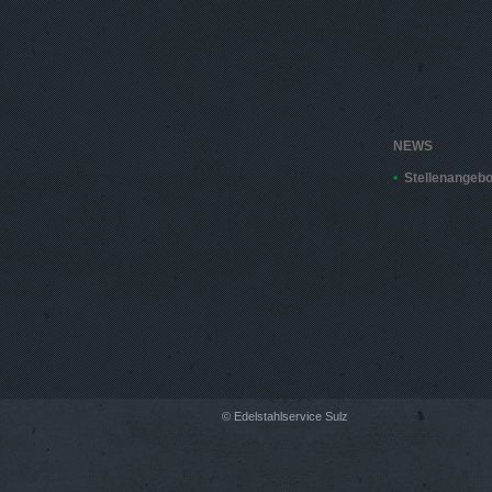
NEWS
Stellenangebo
© Edelstahlservice Sulz