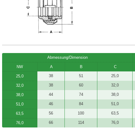
Abmessung/Dimension
NW
A
B
C
38
51
25,0
25,0
38
60
32,0
32,0
44
74
38,0
38,0
46
84
51,0
51,0
56
100
63,5
63,5
66
114
76,0
76,0