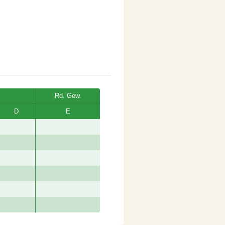
Rd. Gew.
D
E