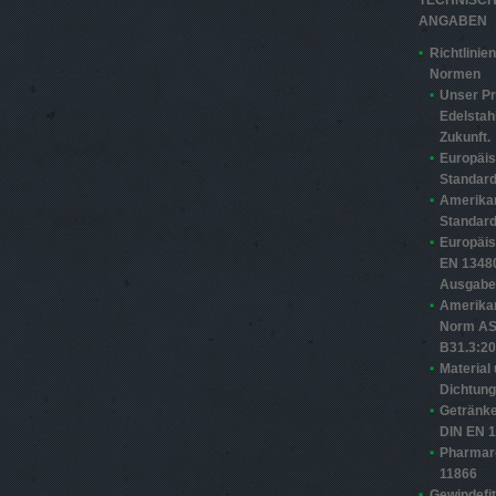
ANGABEN
Richtlinie
Normen
Unser Pr
Edelstahl
Zukunft.
Europäi
Standard
Amerika
Standard
Europäi
EN 13480
Ausgabe
Amerika
Norm A
B31.3:2
Material
Dichtun
Getränke
DIN EN 
Pharmar
11866
Gewindefit