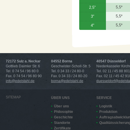
5,5*
2,5"
5,5*
3"
5,5*
4"
72172 Sulz a. Neckar
04552 Borna
40547 Düsseldorf
Gottlieb Daimler Str. 6
Geschwister-Scholl-Str. 5
Niederkasseler Kirc
Tel. 0 74 54 / 96 80 0
Tel. 0 34 33 / 24 80-0
Tel. 02 11 / 45 88 801
Fax. 0 74 54 / 96 80 90
Fax. 0 34 33 / 24 80-20
Fax. 02 11 / 45 42 91
info@edelstahl.de
borna@edelstahl.de
duesseldorf@edelsta
SITEMAP
ÜBER UNS
SERVICE
Über uns
Logistik
Philosophie
Produktion
Geschichte
Auftragsabwicklu
Standorte
Qualitätssicherun
Zertifikate