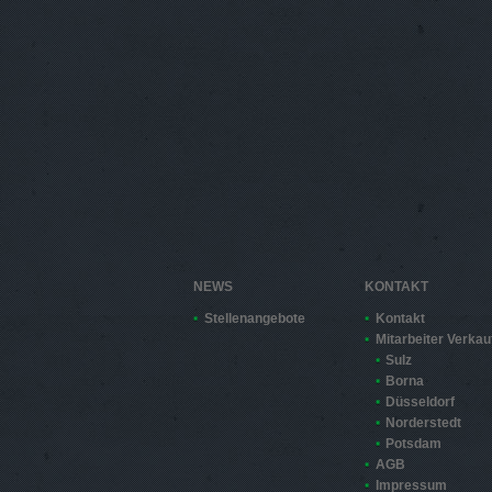
NEWS
KONTAKT
Stellenangebote
Kontakt
Mitarbeiter Verkau
Sulz
Borna
Düsseldorf
Norderstedt
Potsdam
AGB
Impressum