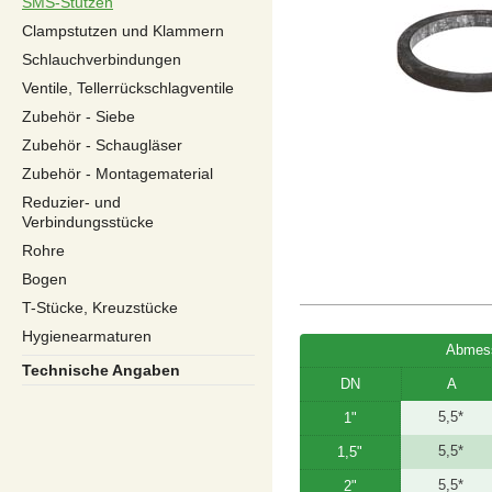
SMS-Stutzen
Clampstutzen und Klammern
Schlauchverbindungen
Ventile, Tellerrückschlagventile
Zubehör - Siebe
Zubehör - Schaugläser
Zubehör - Montagematerial
Reduzier- und
Verbindungsstücke
Rohre
Bogen
T-Stücke, Kreuzstücke
Hygienearmaturen
Abmes
Technische Angaben
DN
A
5,5*
1"
5,5*
1,5"
5,5*
2"