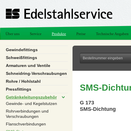
Über uns
Service
Produkte
Preise
Technische Angaben
Gewindefittings
Schweißfittings
Armaturen und Ventile
Schneidring-Verschraubungen
Rohre / Hohlstahl
SMS-Dichtu
Pressfittings
Getränkeleitungszubehör
G 173
Gewinde- und Kegelstutzen
SMS-Dichtung
Rohrverbindungen und
Verschraubungen
Flanschverbindungen