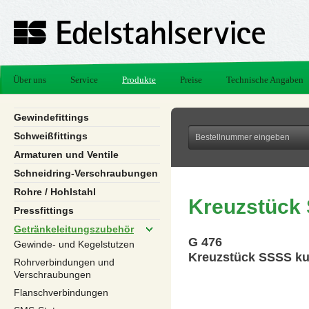
Über uns
Service
Produkte
Preise
Technische Angaben
Gewindefittings
Schweißfittings
Armaturen und Ventile
Schneidring-Verschraubungen
Rohre / Hohlstahl
Kreuzstück
Pressfittings
Getränkeleitungszubehör
G 476
Gewinde- und Kegelstutzen
Kreuzstück SSSS ku
Rohrverbindungen und
Verschraubungen
Flanschverbindungen