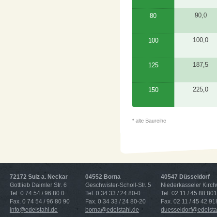
90,0
80
100,0
100
187,5
125
225,0
150
* alte Baureihe
72172 Sulz a. Neckar
04552 Borna
40547 Düsseldorf
Gottlieb Daimler Str. 6
Geschwister-Scholl-Str. 5
Niederkasseler Kirc
Tel. 0 74 54 / 96 80 0
Tel. 0 34 33 / 24 80-0
Tel. 02 11 / 45 88 801
Fax. 0 74 54 / 96 80 90
Fax. 0 34 33 / 24 80-20
Fax. 02 11 / 45 42 91
info@edelstahl.de
borna@edelstahl.de
duesseldorf@edelsta