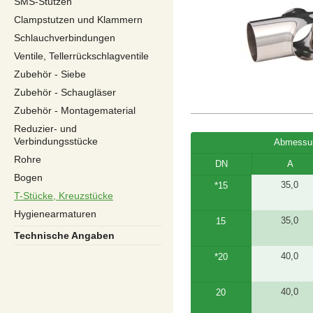
SMS-Stutzen
Clampstutzen und Klammern
Schlauchverbindungen
Ventile, Tellerrückschlagventile
Zubehör - Siebe
Zubehör - Schaugläser
Zubehör - Montagematerial
Reduzier- und
Verbindungsstücke
Abmessu
Rohre
DN
A
Bogen
35,0
*15
T-Stücke, Kreuzstücke
Hygienearmaturen
35,0
15
Technische Angaben
40,0
*20
40,0
20