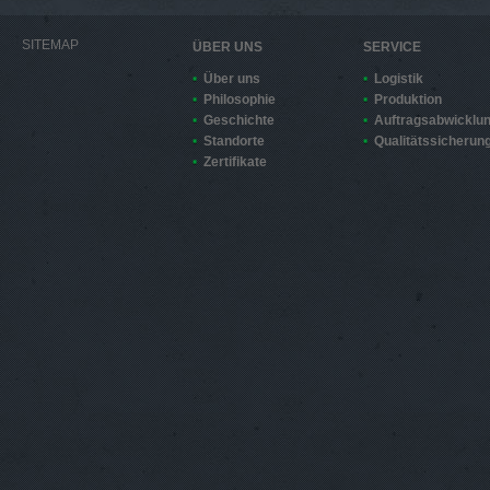
SITEMAP
ÜBER UNS
SERVICE
Über uns
Logistik
Philosophie
Produktion
Geschichte
Auftragsabwicklu
Standorte
Qualitätssicherun
Zertifikate