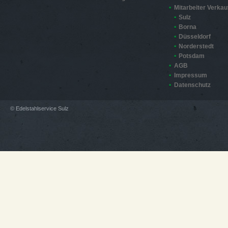
Mitarbeiter Verkau
Sulz
Borna
Düsseldorf
Norderstedt
Potsdam
AGB
Impressum
Datenschutz
© Edelstahlservice Sulz