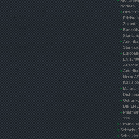
Richtlinie
Normen
Unser Pr
Edelstahl
Zukunft.
Europäi
Standard
Amerika
Standard
Europäi
EN 13480
Ausgabe
Amerika
Norm A
B31.3:2
Material
Dichtun
Getränke
DIN EN 
Pharmar
11866
Gewindefit
Schweissfi
Schneider