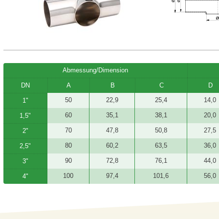
Abmessung/Dimension
DN
A
B
C
D
50
22,9
25,4
14,0
1"
60
35,1
38,1
20,0
1,5"
70
47,8
50,8
27,5
2"
80
60,2
63,5
36,0
2,5"
90
72,8
76,1
44,0
3"
100
97,4
101,6
56,0
4"