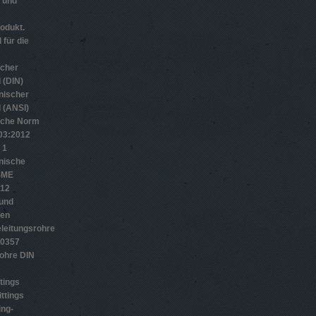
n und
odukt.
 für die
scher
 (DIN)
nischer
 (ANSI)
sche Norm
­3:2012
 1
nische
SME
012
 und
gen
leitungsrohre
10357
ohre DIN
tings
ttings
ing-