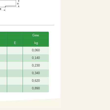
Gew.
E
kg
0,060
0,140
0,230
0,340
0,620
0,890