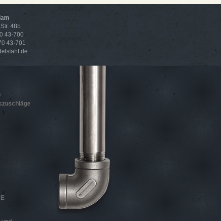
dam
Str. 48b
70 43-700
 70 43-701
lstahl.de
n
szuschläge
HE