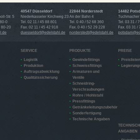
40547 Düsseldorf
22844 Norderstedt
14482 Pots
ll-Str. 5
Niederkasseler Kirchweg 23
An der Bahn 4
Tuchmacher 
 80-0
Tel. 02 11 / 45 88 801
Tel. 0 40 / 52 68 360
Tel. 03 31 / 
4 80-20
Fax. 02 11 / 45 42 918
Fax. 0 40 / 52 29 228
Fax. 03 31 /
l.de
duesseldorf@edelstahl.de
norderstedt@edelstahl.de
potsdam@ede
SERVICE
PRODUKTE
PREISE
Logistik
Gewindefittings
Preisliste
Produktion
Schweissfittings
Legierung
Auftragsabwicklung
Armaturen und
Qualitätssicherung
Ventile
Schneidring-
Verschraubungen
Rohre / Hohlstahl
Pressfittings
Getränkeleitungszubehör
Sonderfertigung
Technische Angaben
TECHNISC
ANGABEN