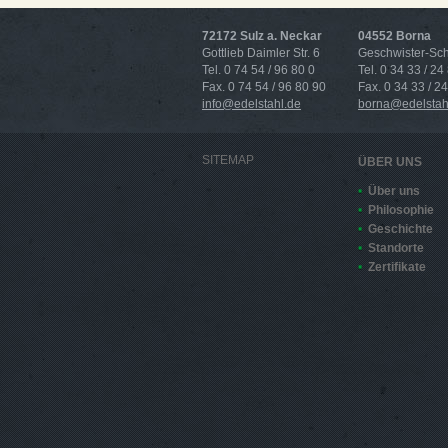
72172 Sulz a. Neckar
04552 Borna
Gottlieb Daimler Str. 6
Geschwister-Scho
Tel. 0 74 54 / 96 80 0
Tel. 0 34 33 / 24
Fax. 0 74 54 / 96 80 90
Fax. 0 34 33 / 2
info@edelstahl.de
borna@edelstah
SITEMAP
ÜBER UNS
Über uns
Philosophie
Geschichte
Standorte
Zertifikate