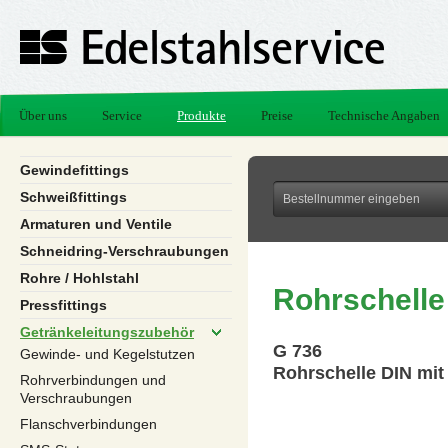
Über uns
Service
Produkte
Preise
Technische Angaben
Gewindefittings
Schweißfittings
Armaturen und Ventile
Schneidring-Verschraubungen
Rohre / Hohlstahl
Rohrschelle
Pressfittings
Getränkeleitungszubehör
G 736
Gewinde- und Kegelstutzen
Rohrschelle DIN mi
Rohrverbindungen und
Verschraubungen
Flanschverbindungen