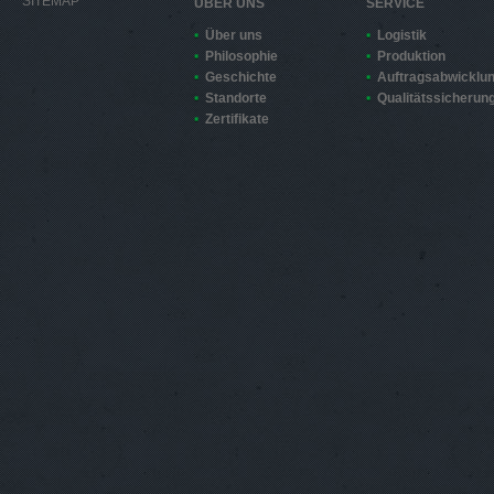
SITEMAP
ÜBER UNS
SERVICE
Über uns
Logistik
Philosophie
Produktion
Geschichte
Auftragsabwicklu
Standorte
Qualitätssicherun
Zertifikate