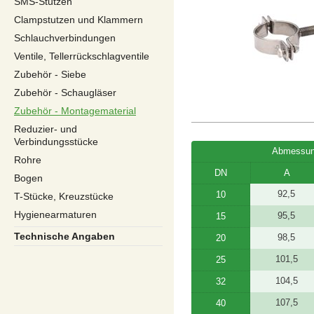
SMS-Stutzen
Clampstutzen und Klammern
Schlauchverbindungen
Ventile, Tellerrückschlagventile
Zubehör - Siebe
Zubehör - Schaugläser
Zubehör - Montagematerial
Reduzier- und
Verbindungsstücke
Abmessun
Rohre
DN
A
Bogen
92,5
10
T-Stücke, Kreuzstücke
Hygienearmaturen
95,5
15
Technische Angaben
98,5
20
101,5
25
104,5
32
107,5
40