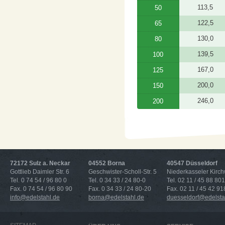
113,5
50
122,5
65
130,0
80
139,5
100
167,0
125
200,0
150
246,0
200
72172 Sulz a. Neckar
04552 Borna
40547 Düsseldorf
Gottlieb Daimler Str. 6
Geschwister-Scholl-Str. 5
Niederkasseler Kirc
Tel. 0 74 54 / 96 80 0
Tel. 0 34 33 / 24 80-0
Tel. 02 11 / 45 88 801
Fax. 0 74 54 / 96 80 90
Fax. 0 34 33 / 24 80-20
Fax. 02 11 / 45 42 91
info@edelstahl.de
borna@edelstahl.de
duesseldorf@edelsta