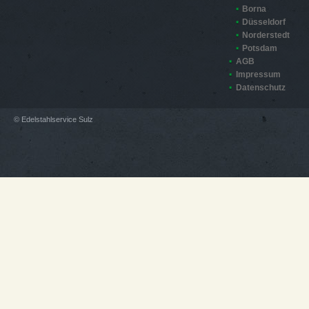
Borna
Düsseldorf
Norderstedt
Potsdam
AGB
Impressum
Datenschutz
© Edelstahlservice Sulz