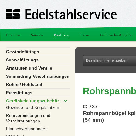
Über uns
Service
Produkte
Preise
Technische Angaben
Gewindefittings
Schweißfittings
Armaturen und Ventile
Schneidring-Verschraubungen
Rohre / Hohlstahl
Rohrspannbü
Pressfittings
Getränkeleitungszubehör
G 737
Gewinde- und Kegelstutzen
Rohrspannbügel kpl
Rohrverbindungen und
(54 mm)
Verschraubungen
Flanschverbindungen