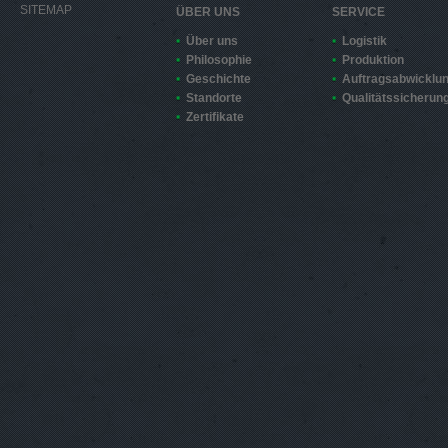
SITEMAP
ÜBER UNS
SERVICE
Über uns
Logistik
Philosophie
Produktion
Geschichte
Auftragsabwicklu
Standorte
Qualitätssicherun
Zertifikate