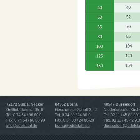
40
40
52
50
70
65
85
80
104
100
129
125
154
150
72172 Sulz a. Neckar
04552 Borna
40547 Düsseldorf
Gottlieb Daimler Str. 6
Geschwister-Scholl-Str. 5
Niederkasseler Kirc
Tel. 0 74 54 / 96 80 0
Tel. 0 34 33 / 24 80-0
Tel. 02 11 / 45 88 801
Fax. 0 74 54 / 96 80 90
Fax. 0 34 33 / 24 80-20
Fax. 02 11 / 45 42 91
info@edelstahl.de
borna@edelstahl.de
duesseldorf@edelsta