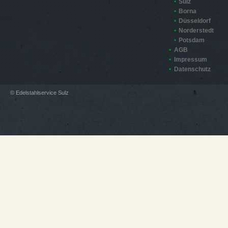
Sulz
Borna
Düsseldorf
Norderstedt
Potsdam
AGB
Impressum
Datenschutz
© Edelstahlservice Sulz