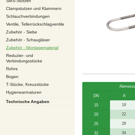
SMS-Stutzen
Clampstutzen und Klammern
Schlauchverbindungen
Ventile, Tellerrückschlagventile
Zubehör - Siebe
Zubehör - Schaugläser
Zubehör - Montagematerial
Reduzier- und
Verbindungsstücke
Rohre
Bogen
T-Stücke, Kreuzstücke
Abmessu
Hygienearmaturen
DN
A
Technische Angaben
18
15
22
20
28
25
34
32