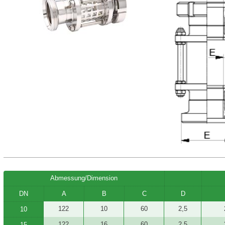
Abmessung/Dimension
DN
A
B
C
D
122
10
60
2,5
10
122
16
60
2,5
15