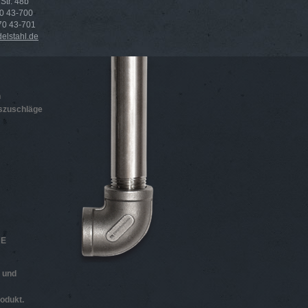
Str. 48b
70 43-700
 70 43-701
lstahl.de
n
szuschläge
HE
n und
odukt.