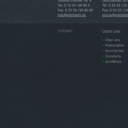
Gottlieb Daimler Str. 6
Geschwister-Scho
Tel. 0 74 54 / 96 80 0
Tel. 0 34 33 / 24
Fax. 0 74 54 / 96 80 90
Fax. 0 34 33 / 2
info@edelstahl.de
borna@edelstah
SITEMAP
ÜBER UNS
Über uns
Philosophie
Geschichte
Standorte
Zertifikate