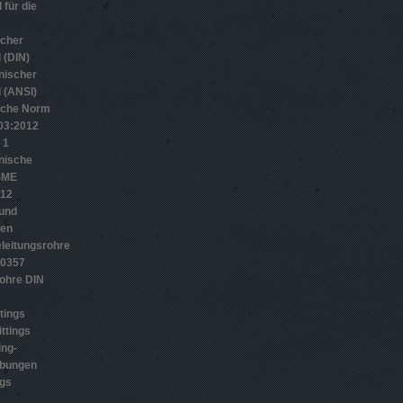
 für die
scher
 (DIN)
nischer
 (ANSI)
sche Norm
­3:2012
 1
nische
SME
012
 und
gen
leitungsrohre
10357
ohre DIN
tings
ttings
ing-
ubungen
ngs