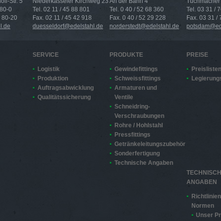
ll-Str. 5
Niederkasseler Kirchweg 23
An der Bahn 4
Tuchmacher 
 80-0
Tel. 02 11 / 45 88 801
Tel. 0 40 / 52 68 360
Tel. 03 31 / 
4 80-20
Fax. 02 11 / 45 42 918
Fax. 0 40 / 52 29 228
Fax. 03 31 /
l.de
duesseldorf@edelstahl.de
norderstedt@edelstahl.de
potsdam@ede
SERVICE
PRODUKTE
PREISE
Logistik
Gewindefittings
Preisliste
Produktion
Schweissfittings
Legierung
Auftragsabwicklung
Armaturen und
Qualitätssicherung
Ventile
Schneidring-
Verschraubungen
Rohre / Hohlstahl
Pressfittings
Getränkeleitungszubehör
Sonderfertigung
Technische Angaben
TECHNISC
ANGABEN
Richtlinie
Normen
Unser Pr