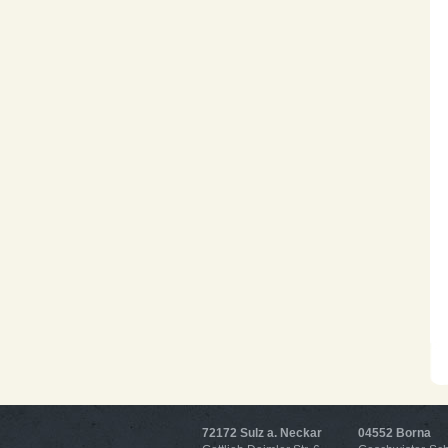
72172 Sulz a. Neckar
04552 Borna