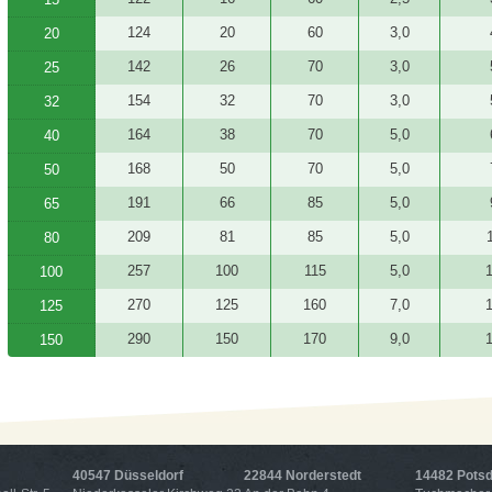
124
20
60
3,0
20
142
26
70
3,0
25
154
32
70
3,0
32
164
38
70
5,0
40
168
50
70
5,0
50
191
66
85
5,0
65
209
81
85
5,0
80
257
100
115
5,0
1
100
270
125
160
7,0
1
125
290
150
170
9,0
1
150
40547 Düsseldorf
22844 Norderstedt
14482 Pots