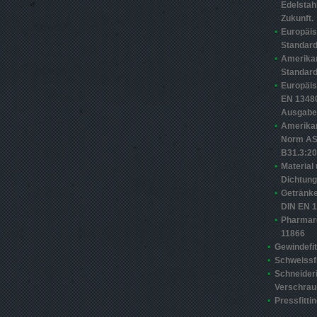
Edelstahl
Zukunft.
Europäi
Standard
Amerika
Standard
Europäi
EN 13480
Ausgabe
Amerika
Norm A
B31.3:2
Material
Dichtun
Getränke
DIN EN 
Pharmar
11866
Gewindefit
Schweissfi
Schneider
Verschra
Pressfitti