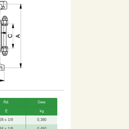
Rd.
Gew.
E
kg
28 x 1/8
0,380
34 x 1/8
0,450