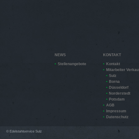
NEWS
KONTAKT
Stellenangebote
Kontakt
Mitarbeiter Verkau
Sulz
Borna
Düsseldorf
Norderstedt
Potsdam
AGB
Impressum
Datenschutz
© Edelstahlservice Sulz