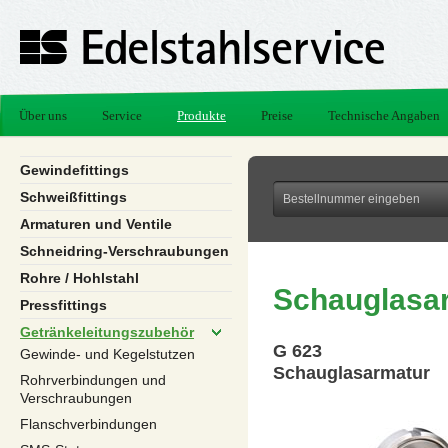
Über uns
Service
Produkte
Preise
Technische Angaben
Gewindefittings
Schweißfittings
Armaturen und Ventile
Schneidring-Verschraubungen
Rohre / Hohlstahl
Schauglasa
Pressfittings
Getränkeleitungszubehör
G 623
Gewinde- und Kegelstutzen
Schauglasarmatur
Rohrverbindungen und
Verschraubungen
Flanschverbindungen