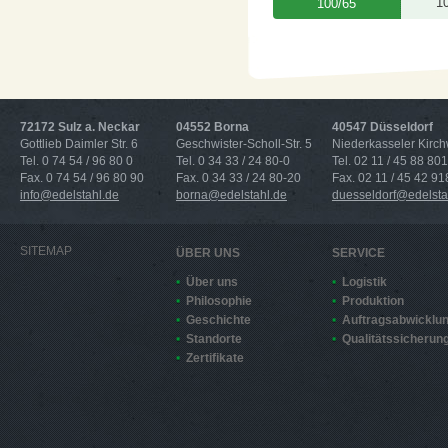
1
100/65
72172 Sulz a. Neckar
04552 Borna
40547 Düsseldorf
Gottlieb Daimler Str. 6
Geschwister-Scholl-Str. 5
Niederkasseler Kirc
Tel. 0 74 54 / 96 80 0
Tel. 0 34 33 / 24 80-0
Tel. 02 11 / 45 88 801
Fax. 0 74 54 / 96 80 90
Fax. 0 34 33 / 24 80-20
Fax. 02 11 / 45 42 91
info@edelstahl.de
borna@edelstahl.de
duesseldorf@edelsta
SITEMAP
ÜBER UNS
SERVICE
Über uns
Logistik
Philosophie
Produktion
Geschichte
Auftragsabwicklu
Standorte
Qualitätssicherun
Zertifikate