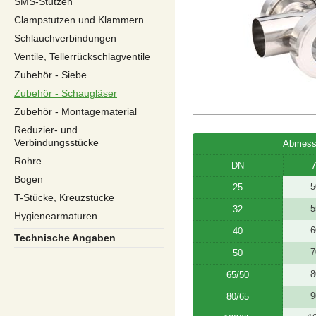
SMS-Stutzen
Clampstutzen und Klammern
Schlauchverbindungen
Ventile, Tellerrückschlagventile
Zubehör - Siebe
Zubehör - Schaugläser
Zubehör - Montagematerial
Reduzier- und
Verbindungsstücke
Abmess
Rohre
DN
Bogen
5
25
T-Stücke, Kreuzstücke
5
32
Hygienearmaturen
6
40
Technische Angaben
7
50
8
65/50
9
80/65