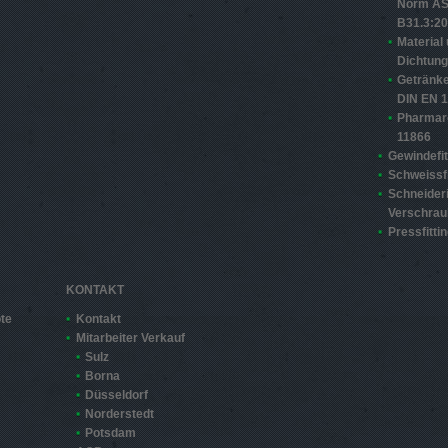
Norm A
B31.3:2
Material
Dichtun
Getränke
DIN EN 
Pharmar
11866
Gewindefit
Schweissfi
Schneider
Verschra
Pressfitti
KONTAKT
te
Kontakt
Mitarbeiter Verkauf
Sulz
Borna
Düsseldorf
Norderstedt
Potsdam