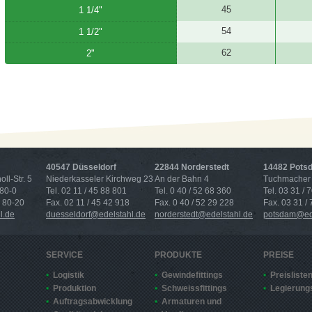
45
1 1/4"
54
1 1/2"
62
2"
40547 Düsseldorf
22844 Norderstedt
14482 Pots
ll-Str. 5
Niederkasseler Kirchweg 23
An der Bahn 4
Tuchmacher 
 80-0
Tel. 02 11 / 45 88 801
Tel. 0 40 / 52 68 360
Tel. 03 31 / 
4 80-20
Fax. 02 11 / 45 42 918
Fax. 0 40 / 52 29 228
Fax. 03 31 /
l.de
duesseldorf@edelstahl.de
norderstedt@edelstahl.de
potsdam@ede
SERVICE
PRODUKTE
PREISE
Logistik
Gewindefittings
Preisliste
Produktion
Schweissfittings
Legierung
Auftragsabwicklung
Armaturen und