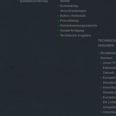
Qualitätssicherung
Ventile
Schneidring-
Verschraubungen
Rohre / Hohlstahl
Pressfittings
Getränkeleitungszubehör
Sonderfertigung
Technische Angaben
TECHNISC
ANGABEN
Richtlinie
Normen
Unser Pr
Edelstahl
Zukunft.
Europäi
Standard
Amerika
Standard
Europäi
EN 13480
Ausgabe
Amerika