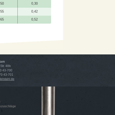
50
0,30
55
0,42
65
0,52
dam
Str. 48b
70 43-700
 70 43-701
lstahl.de
n
szuschläge