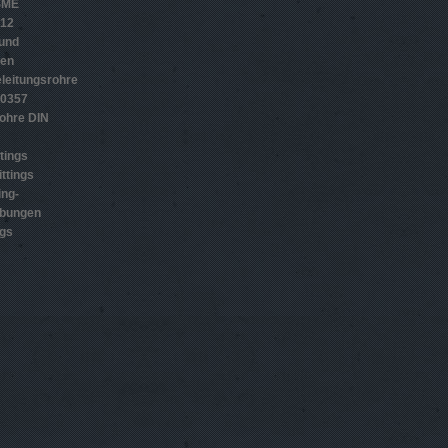
SME
012
 und
gen
leitungsrohre
10357
ohre DIN
tings
ttings
ing-
ubungen
ngs