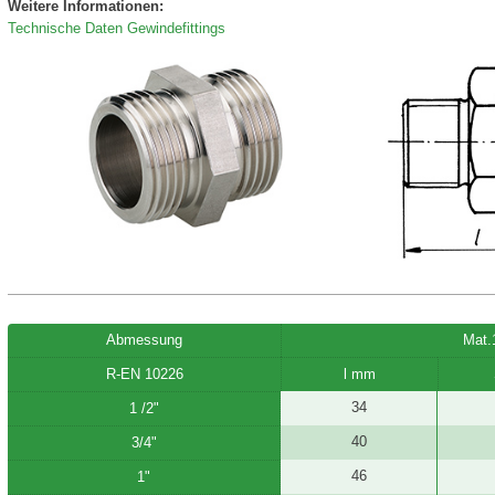
Weitere Informationen:
Technische Daten Gewindefittings
Abmessung
Mat.
R-EN 10226
l mm
34
1 /2"
40
3/4"
46
1"