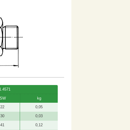
1.4571
SW
kg
22
0,05
30
0,03
41
0,12