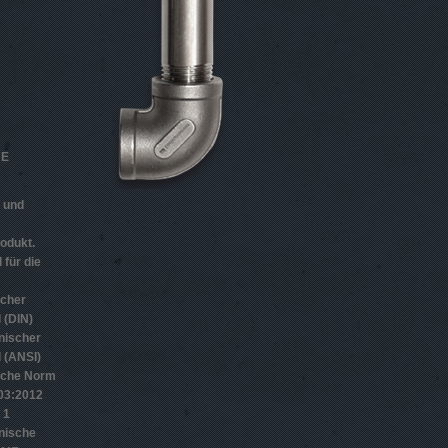
HE
n und
odukt.
 für die
scher
 (DIN)
nischer
 (ANSI)
sche Norm
­3:2012
 1
nische