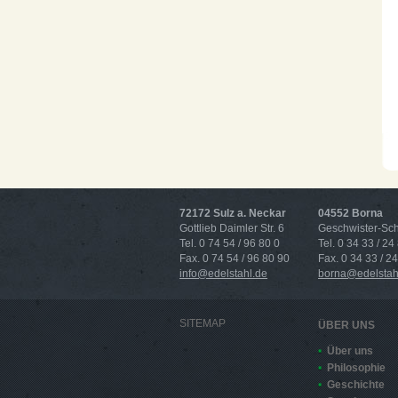
72172 Sulz a. Neckar
04552 Borna
Gottlieb Daimler Str. 6
Geschwister-Scho
Tel. 0 74 54 / 96 80 0
Tel. 0 34 33 / 24
Fax. 0 74 54 / 96 80 90
Fax. 0 34 33 / 2
info@edelstahl.de
borna@edelstah
SITEMAP
ÜBER UNS
Über uns
Philosophie
Geschichte