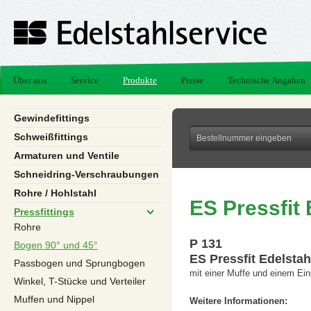
Über uns
Service
Produkte
Preise
Technische Angaben
Gewindefittings
Schweißfittings
Armaturen und Ventile
Schneidring-Verschraubungen
Rohre / Hohlstahl
ES Pressfit
Pressfittings
Rohre
P 131
Bogen 90° und 45°
ES Pressfit Edelsta
Passbogen und Sprungbogen
mit einer Muffe und einem Ei
Winkel, T-Stücke und Verteiler
Muffen und Nippel
Weitere Informationen: