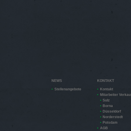
NEWS
KONTAKT
Stellenangebote
Kontakt
Mitarbeiter Verkau
Sulz
Borna
Düsseldorf
Norderstedt
Potsdam
AGB