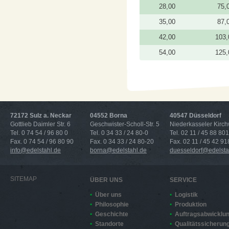
28,00
75,
35,00
87,
42,00
103,
54,00
125,
72172 Sulz a. Neckar
04552 Borna
40547 Düsseldorf
Gottlieb Daimler Str. 6
Geschwister-Scholl-Str. 5
Niederkasseler Kirc
Tel. 0 74 54 / 96 80 0
Tel. 0 34 33 / 24 80-0
Tel. 02 11 / 45 88 801
Fax. 0 74 54 / 96 80 90
Fax. 0 34 33 / 24 80-20
Fax. 02 11 / 45 42 91
info@edelstahl.de
borna@edelstahl.de
duesseldorf@edelsta
SITEMAP
ÜBER UNS
SERVICE
Über uns
Logistik
Philosophie
Produktion
Geschichte
Auftragsabwicklu
Standorte
Qualitätssicherun