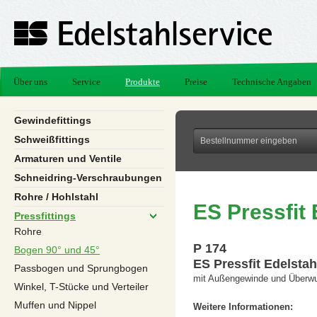
Über uns
Service
Produkte
Preise
Technische Angaben
Gewindefittings
Schweißfittings
Armaturen und Ventile
Schneidring-Verschraubungen
Rohre / Hohlstahl
ES Pressfit
Pressfittings
Rohre
P 174
Bogen 90° und 45°
ES Pressfit Edelsta
Passbogen und Sprungbogen
mit Außengewinde und Überwu
Winkel, T-Stücke und Verteiler
Muffen und Nippel
Weitere Informationen: