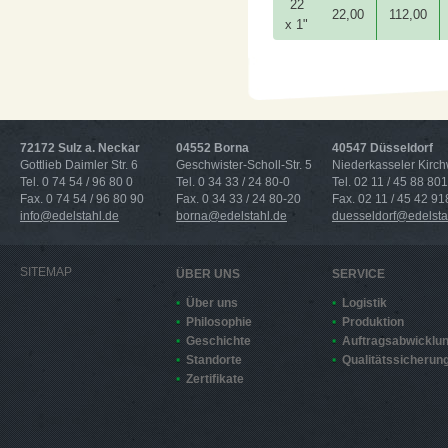
22
22,00
112,00
x 1"
72172 Sulz a. Neckar
04552 Borna
40547 Düsseldorf
Gottlieb Daimler Str. 6
Geschwister-Scholl-Str. 5
Niederkasseler Kirc
Tel. 0 74 54 / 96 80 0
Tel. 0 34 33 / 24 80-0
Tel. 02 11 / 45 88 801
Fax. 0 74 54 / 96 80 90
Fax. 0 34 33 / 24 80-20
Fax. 02 11 / 45 42 91
info@edelstahl.de
borna@edelstahl.de
duesseldorf@edelsta
SITEMAP
ÜBER UNS
SERVICE
Über uns
Logistik
Philosophie
Produktion
Geschichte
Auftragsabwicklu
Standorte
Qualitätssicherun
Zertifikate