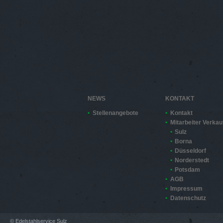
NEWS
KONTAKT
Stellenangebote
Kontakt
Mitarbeiter Verkau
Sulz
Borna
Düsseldorf
Norderstedt
Potsdam
AGB
Impressum
Datenschutz
© Edelstahlservice Sulz