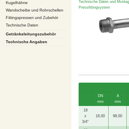
Technische Daten und Montag
Kugelhähne
Pressfittingsystem
Wandscheibe und Rohrschellen
Fittingspressen und Zubehör
Technische Daten
Getränkeleitungszubehör
Technische Angaben
DN
A
mm
mm
18
x
18,00
98,00
3/4"