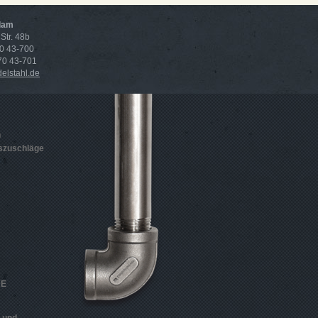
dam
Str. 48b
70 43-700
 70 43-701
lstahl.de
n
szuschläge
HE