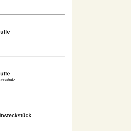
uffe
uffe
rehschutz
Einsteckstück