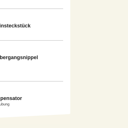
Einsteckstück
Übergangsnippel
mpensator
aubung