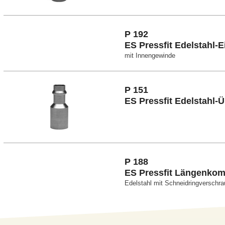
P 192
ES Pressfit Edelstahl-
mit Innengewinde
P 151
ES Pressfit Edelstahl-
P 188
ES Pressfit Längenko
Edelstahl mit Schneidringverschr