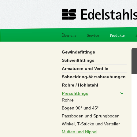
Über uns
Service
Produkte
Gewindefittings
Schweißfittings
Armaturen und Ventile
Schneidring-Verschraubungen
Rohre / Hohlstahl
Pressfittings
Rohre
Bogen 90° und 45°
Passbogen und Sprungbogen
Winkel, T-Stücke und Verteiler
Muffen und Nippel