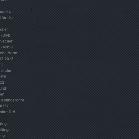
n und
odukt.
 für die
scher
 (DIN)
nischer
 (ANSI)
sche Norm
­3:2012
 1
nische
SME
012
 und
gen
leitungsrohre
10357
ohre DIN
tings
ttings
ing-