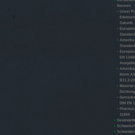
Richtlinie
Normen
Unser Pr
Edelstahl
Zukunft.
Europäi
Standard
Amerika
Standard
Europäi
EN 13480
Ausgabe
Amerika
Norm A
B31.3:2
Material
Dichtun
Getränke
DIN EN 
Pharmar
11866
Gewindefit
Schweissfi
Schneider