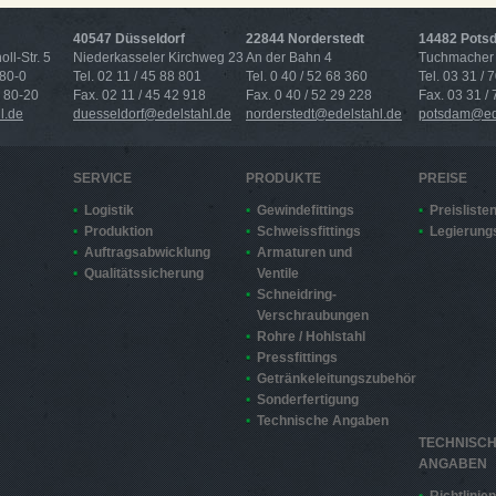
40547 Düsseldorf
22844 Norderstedt
14482 Pots
ll-Str. 5
Niederkasseler Kirchweg 23
An der Bahn 4
Tuchmacher 
 80-0
Tel. 02 11 / 45 88 801
Tel. 0 40 / 52 68 360
Tel. 03 31 / 
4 80-20
Fax. 02 11 / 45 42 918
Fax. 0 40 / 52 29 228
Fax. 03 31 /
l.de
duesseldorf@edelstahl.de
norderstedt@edelstahl.de
potsdam@ede
SERVICE
PRODUKTE
PREISE
Logistik
Gewindefittings
Preisliste
Produktion
Schweissfittings
Legierung
Auftragsabwicklung
Armaturen und
Qualitätssicherung
Ventile
Schneidring-
Verschraubungen
Rohre / Hohlstahl
Pressfittings
Getränkeleitungszubehör
Sonderfertigung
Technische Angaben
TECHNISC
ANGABEN