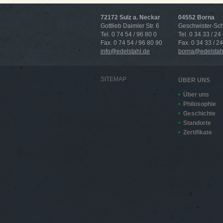
72172 Sulz a. Neckar
04552 Borna
Gottlieb Daimler Str. 6
Geschwister-Scho
Tel. 0 74 54 / 96 80 0
Tel. 0 34 33 / 24
Fax. 0 74 54 / 96 80 90
Fax. 0 34 33 / 2
info@edelstahl.de
borna@edelstah
SITEMAP
ÜBER UNS
Über uns
Philosophie
Geschichte
Standorte
Zertifikate