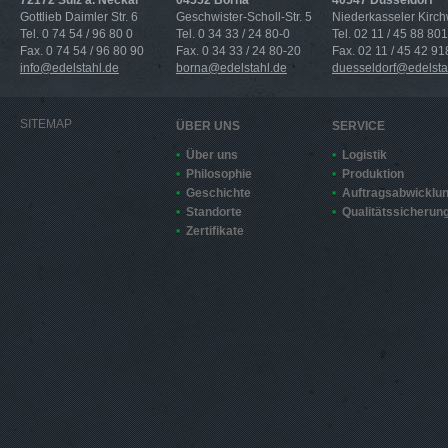
72172 Sulz a. Neckar
04552 Borna
40547 Düsseldorf
Gottlieb Daimler Str. 6
Geschwister-Scholl-Str. 5
Niederkasseler Kirc
Tel. 0 74 54 / 96 80 0
Tel. 0 34 33 / 24 80-0
Tel. 02 11 / 45 88 801
Fax. 0 74 54 / 96 80 90
Fax. 0 34 33 / 24 80-20
Fax. 02 11 / 45 42 91
info@edelstahl.de
borna@edelstahl.de
duesseldorf@edelsta
SITEMAP
ÜBER UNS
SERVICE
Über uns
Logistik
Philosophie
Produktion
Geschichte
Auftragsabwicklu
Standorte
Qualitätssicherun
Zertifikate