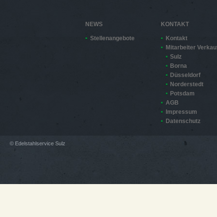
NEWS
KONTAKT
Stellenangebote
Kontakt
Mitarbeiter Verkau
Sulz
Borna
Düsseldorf
Norderstedt
Potsdam
AGB
Impressum
Datenschutz
© Edelstahlservice Sulz