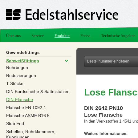
Über uns
Service
Produkte
Preise
Technische Angaben
Gewindefittings
Schweißfittings
Rohrbogen
Reduzierungen
T-Stücke
Lose Flans
DIN Bordscheibe & Sattelstutzen
DIN-Flansche
Flansche EN 1092-1
DIN 2642 PN10
Lose Flansche
Flansche ASME B16.5
In den Werkstoffen 1.4541 un
Stub End
Schellen, Rohrklammern,
Weitere Informationen:
Kupplungen