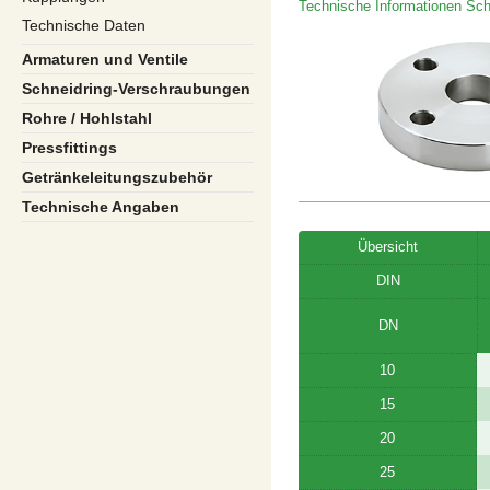
Technische Informationen Sch
Technische Daten
Armaturen und Ventile
Schneidring-Verschraubungen
Rohre / Hohlstahl
Pressfittings
Getränkeleitungszubehör
Technische Angaben
Übersicht
DIN
DN
10
15
20
25