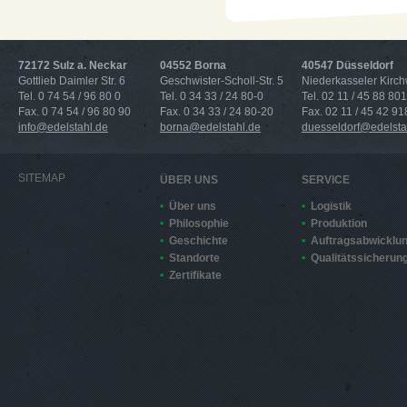
72172 Sulz a. Neckar
04552 Borna
40547 Düsseldorf
Gottlieb Daimler Str. 6
Geschwister-Scholl-Str. 5
Niederkasseler Kirc
Tel. 0 74 54 / 96 80 0
Tel. 0 34 33 / 24 80-0
Tel. 02 11 / 45 88 801
Fax. 0 74 54 / 96 80 90
Fax. 0 34 33 / 24 80-20
Fax. 02 11 / 45 42 91
info@edelstahl.de
borna@edelstahl.de
duesseldorf@edelsta
SITEMAP
ÜBER UNS
SERVICE
Über uns
Logistik
Philosophie
Produktion
Geschichte
Auftragsabwicklu
Standorte
Qualitätssicherun
Zertifikate