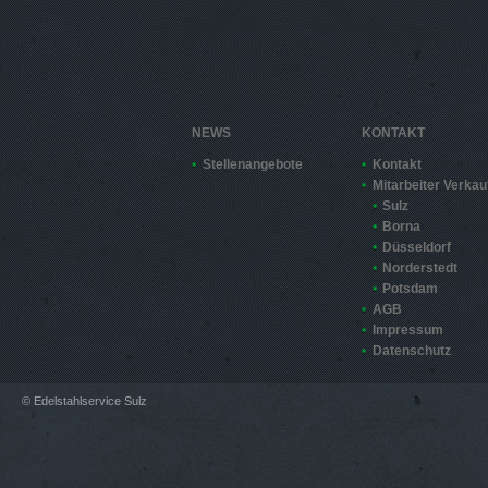
NEWS
KONTAKT
Stellenangebote
Kontakt
Mitarbeiter Verkau
Sulz
Borna
Düsseldorf
Norderstedt
Potsdam
AGB
Impressum
Datenschutz
© Edelstahlservice Sulz