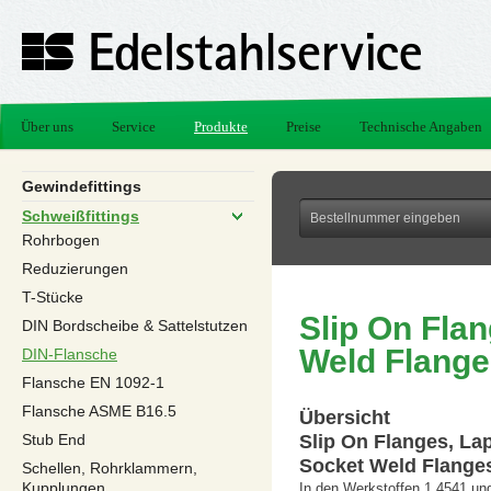
Über uns
Service
Produkte
Preise
Technische Angaben
Gewindefittings
Schweißfittings
Rohrbogen
Reduzierungen
T-Stücke
Slip On Flan
DIN Bordscheibe & Sattelstutzen
Weld Flange
DIN-Flansche
Flansche EN 1092-1
Flansche ASME B16.5
Übersicht
Stub End
Slip On Flanges, Lap
Socket Weld Flange
Schellen, Rohrklammern,
Kupplungen
In den Werkstoffen 1.4541 un