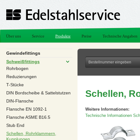
Über uns
Service
Produkte
Preise
Technische Angaben
Gewindefittings
Schweißfittings
Rohrbogen
Reduzierungen
T-Stücke
Schellen, 
DIN Bordscheibe & Sattelstutzen
DIN-Flansche
Flansche EN 1092-1
Weitere Informationen:
Technische Informationen Sch
Flansche ASME B16.5
Stub End
Schellen, Rohrklammern,
Kupplungen