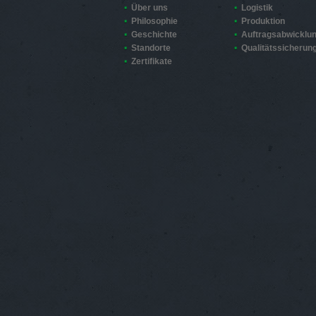
Über uns
Logistik
Philosophie
Produktion
Geschichte
Auftragsabwicklu
Standorte
Qualitätssicherun
Zertifikate