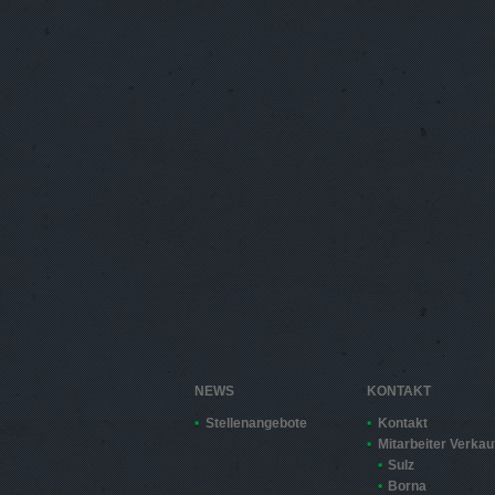
NEWS
KONTAKT
Stellenangebote
Kontakt
Mitarbeiter Verkau
Sulz
Borna