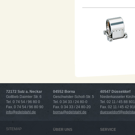
72172 Sulz a. Neckar
04552 Borna
40547 Düsseldorf
Gottlieb Daimler Str. 6
Geschwister-Scholl-Str. 5
Niederkasseler Kirc
Tel. 0 74 54 / 96 80 0
Tel. 0 34 33 / 24 80-0
Tel. 02 11 / 45 88 801
Fax. 0 74 54 / 96 80 90
Fax. 0 34 33 / 24 80-20
Fax. 02 11 / 45 42 91
info@edelstahl.de
borna@edelstahl.de
duesseldorf@edelsta
SITEMAP
ÜBER UNS
SERVICE