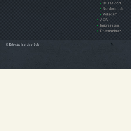
Düsseldorf
Norderstedt
Potsdam
AGB
Impressum
Datenschutz
© Edelstahlservice Sulz