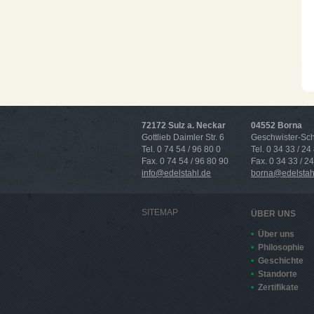
72172 Sulz a. Neckar
04552 Borna
Gottlieb Daimler Str. 6
Geschwister-Scho
Tel. 0 74 54 / 96 80 0
Tel. 0 34 33 / 24
Fax. 0 74 54 / 96 80 90
Fax. 0 34 33 / 2
info@edelstahl.de
borna@edelstah
SITEMAP
ÜBER UNS
Über uns
Philosophie
Geschichte
Standorte
Zertifikate