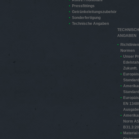
Rohre / Hohlstahl
Pressfittings
Getränkeleitungszubehör
Sonderfertigung
Technische Angaben
TECHNISC
ANGABEN
Richtlinie
Normen
Unser Pr
Edelstahl
Zukunft.
Europäi
Standard
Amerika
Standard
Europäi
EN 13480
Ausgabe
Amerika
Norm A
B31.3:2
Material