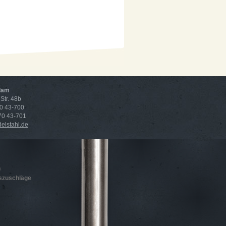
dam
Str. 48b
70 43-700
 70 43-701
lstahl.de
n
szuschläge