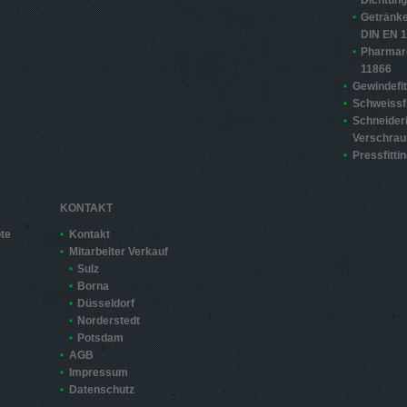
Dichtun
Getränke
DIN EN 
Pharmar
11866
Gewindefit
Schweissfi
Schneider
Verschra
Pressfitti
KONTAKT
te
Kontakt
Mitarbeiter Verkauf
Sulz
Borna
Düsseldorf
Norderstedt
Potsdam
AGB
Impressum
Datenschutz