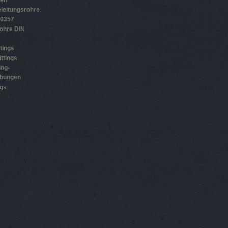
gen
leitungsrohre
10357
ohre DIN
tings
ttings
ing-
ubungen
ngs