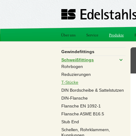
Über uns
Service
Produkte
Gewindefittings
Schweißfittings
Rohrbogen
Reduzierungen
T-Stücke
DIN Bordscheibe & Sattelstutzen
DIN-Flansche
Flansche EN 1092-1
Flansche ASME B16.5
Stub End
Schellen, Rohrklammern,
Kupplungen