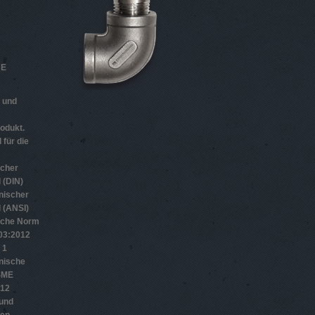
HE
n und
odukt.
 für die
scher
 (DIN)
nischer
 (ANSI)
sche Norm
­3:2012
 1
nische
SME
012
 und