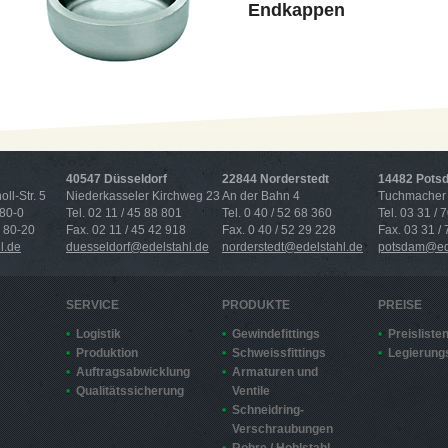
Endkappen
40547 Düsseldorf
22844 Norderstedt
14482 Pots
ll-Str. 5
Niederkasseler Kirchweg 23
An der Bahn 4
Tuchmacher 
 80-0
Tel. 02 11 / 45 88 801
Tel. 0 40 / 52 68 360
Tel. 03 31 / 
4 80-20
Fax. 02 11 / 45 42 918
Fax. 0 40 / 52 29 228
Fax. 03 31 /
l.de
duesseldorf@edelstahl.de
norderstedt@edelstahl.de
potsdam@ede
SERVICE
PRODUKTE
PREISE
Logistik
Gewindefittings
Preisliste
Produktion
Schweissfittings
Legierung
Auftragsabwicklung
Armaturen und
Qualitätssicherung
Ventile
Schneidring-
Verschraubungen