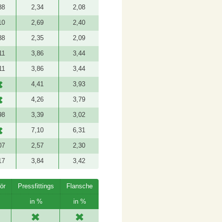
88
2,34
2,08
10
2,69
2,40
88
2,35
2,09
11
3,86
3,44
11
3,86
3,44
4,41
3,93
4,26
3,79
98
3,39
3,02
7,10
6,31
07
2,57
2,30
17
3,84
3,42
ör
Pressfittings
Flansche
in %
in %