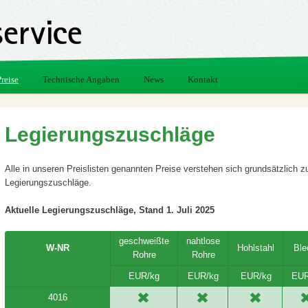
Preise
Technische Angaben
News
Kontakt
Legierungszuschläge
Alle in unseren Preislisten genannten Preise verstehen sich grundsätzlich z
Legierungszuschläge.
Aktuelle Legierungszuschläge, Stand 1. Juli 2025
geschweißte
nahtlose
W-NR
Hohlstahl
Ble
Rohre
Rohre
EUR/kg
EUR/kg
EUR/kg
EUR
4016