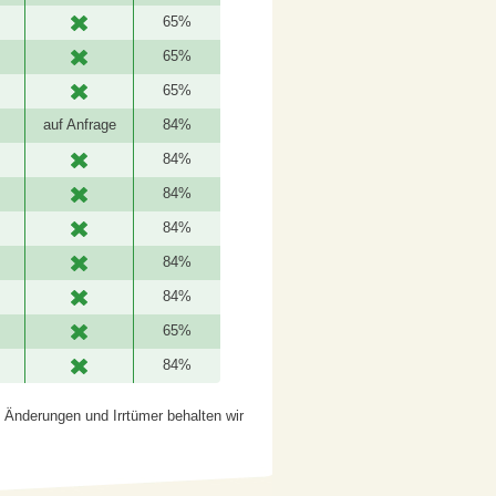
65%
65%
65%
auf Anfrage
84%
84%
84%
84%
84%
84%
65%
84%
g. Änderungen und Irrtümer behalten wir