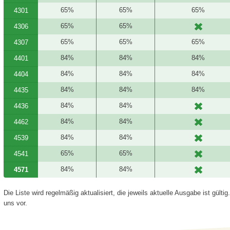
65%
65%
65%
4301
65%
65%
4306
65%
65%
65%
4307
84%
84%
84%
4401
84%
84%
84%
4404
84%
84%
84%
4435
84%
84%
4436
84%
84%
4462
84%
84%
4539
65%
65%
4541
84%
84%
4571
Die Liste wird regelmäßig aktualisiert, die jeweils aktuelle Ausgabe ist gülti
uns vor.