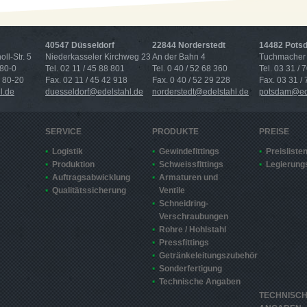
40547 Düsseldorf
22844 Norderstedt
14482 Pots
ll-Str. 5
Niederkasseler Kirchweg 23
An der Bahn 4
Tuchmacher 
 80-0
Tel. 02 11 / 45 88 801
Tel. 0 40 / 52 68 360
Tel. 03 31 / 
4 80-20
Fax. 02 11 / 45 42 918
Fax. 0 40 / 52 29 228
Fax. 03 31 /
l.de
duesseldorf@edelstahl.de
norderstedt@edelstahl.de
potsdam@ede
SERVICE
PRODUKTE
PREISE
Logistik
Gewindefittings
Preisliste
Produktion
Schweissfittings
Legierung
Auftragsabwicklung
Armaturen und
Qualitätssicherung
Ventile
Schneidring-
Verschraubungen
Rohre / Hohlstahl
Pressfittings
Getränkeleitungszubehör
Sonderfertigung
Technische Angaben
TECHNISC