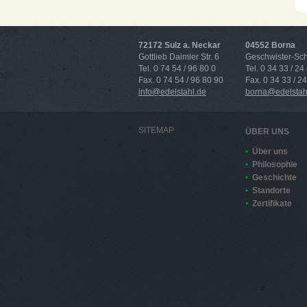
72172 Sulz a. Neckar
04552 Borna
Gottlieb Daimler Str. 6
Geschwister-Scho
Tel. 0 74 54 / 96 80 0
Tel. 0 34 33 / 24
Fax. 0 74 54 / 96 80 90
Fax. 0 34 33 / 2
info@edelstahl.de
borna@edelstah
SITEMAP
ÜBER UNS
Über uns
Philosophie
Geschichte
Standorte
Zertifikate