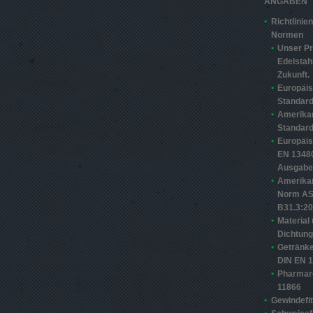
ANGABEN
Richtlinie
Normen
Unser Pr
Edelstahl
Zukunft.
Europäi
Standard
Amerika
Standard
Europäi
EN 13480
Ausgabe
Amerika
Norm A
B31.3:2
Material
Dichtun
Getränke
DIN EN 
Pharmar
11866
Gewindefit