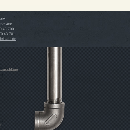
dam
Str. 48b
70 43-700
 70 43-701
lstahl.de
n
szuschläge
HE