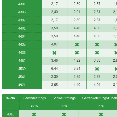
2,17
2,89
2,57
1,
4301
2,40
2,91
2,61
2,
4306
2,17
2,89
2,57
1,
4307
3,58
4,48
4,03
3,
4401
3,58
4,48
4,03
3,
4404
4,07
4435
4436
3,46
4,22
3,83
2,
4462
6,44
8,24
4539
2,39
2,89
2,67
2,
4541
3,65
4,49
4,04
3,
4571
W-NR
Gewindefittings
Schweißfittings
Getränkeleitungszubeh
in %
in %
in %
4016