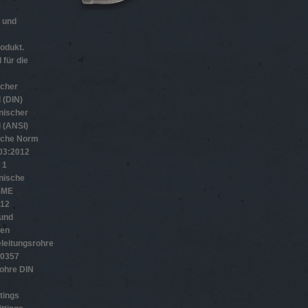
n und
odukt.
 für die
scher
 (DIN)
nischer
 (ANSI)
sche Norm
­3:2012
 1
nische
SME
012
 und
gen
leitungsrohre
10357
ohre DIN
tings