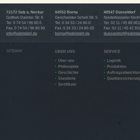
72172 Sulz a. Neckar
04552 Borna
40547 Düsseldorf
Gottlieb Daimler Str. 6
Geschwister-Scholl-Str. 5
Niederkasseler Kirc
Tel. 0 74 54 / 96 80 0
Tel. 0 34 33 / 24 80-0
Tel. 02 11 / 45 88 801
Fax. 0 74 54 / 96 80 90
Fax. 0 34 33 / 24 80-20
Fax. 02 11 / 45 42 91
info@edelstahl.de
borna@edelstahl.de
duesseldorf@edelsta
SITEMAP
ÜBER UNS
SERVICE
Über uns
Logistik
Philosophie
Produktion
Geschichte
Auftragsabwicklu
Standorte
Qualitätssicherun
Zertifikate