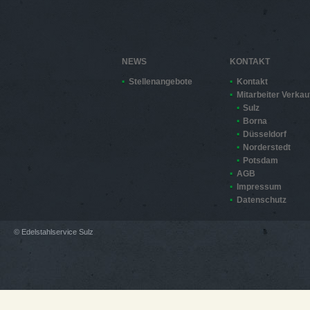
NEWS
KONTAKT
Stellenangebote
Kontakt
Mitarbeiter Verkau
Sulz
Borna
Düsseldorf
Norderstedt
Potsdam
AGB
Impressum
Datenschutz
© Edelstahlservice Sulz