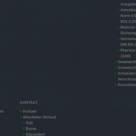
Ausgabe
Amerika
Norm A
B31.3:2
Material
Dichtun
Getränke
DIN EN 
Pharmar
11866
Gewindefit
Schweissfi
Schneider
Verschra
Pressfitti
KONTAKT
te
Kontakt
Mitarbeiter Verkauf
Sulz
Borna
Düsseldorf