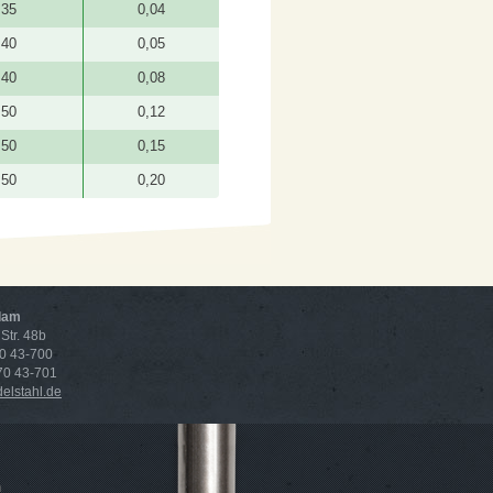
35
0,04
40
0,05
40
0,08
50
0,12
50
0,15
50
0,20
dam
Str. 48b
70 43-700
 70 43-701
lstahl.de
n