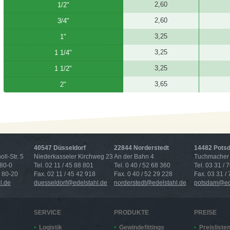
2,60
1/2"
2,60
3/4"
3,25
1"
3,25
1 1/4"
3,25
1 1/2"
3,65
2"
40547 Düsseldorf
22844 Norderstedt
14482 Pots
ll-Str. 5
Niederkasseler Kirchweg 23
An der Bahn 4
Tuchmacher 
 80-0
Tel. 02 11 / 45 88 801
Tel. 0 40 / 52 68 360
Tel. 03 31 / 
4 80-20
Fax. 02 11 / 45 42 918
Fax. 0 40 / 52 29 228
Fax. 03 31 /
l.de
duesseldorf@edelstahl.de
norderstedt@edelstahl.de
potsdam@ede
SERVICE
PRODUKTE
PREISE
Logistik
Gewindefittings
Preisliste