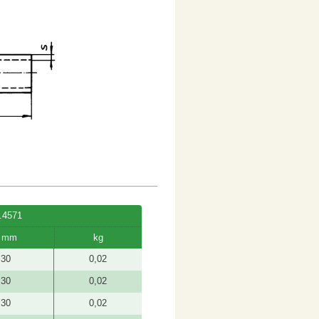
.4571
I mm
kg
30
0,02
30
0,02
30
0,02