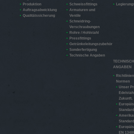
Produktion
Schweissfittings
Legierung
Auftragsabwicklung
Armaturen und
Qualitätssicherung
Ventile
Schneidring-
Verschraubungen
Rohre / Hohlstahl
Pressfittings
Getränkeleitungszubehör
Sonderfertigung
Technische Angaben
TECHNISC
ANGABEN
Richtlinie
Normen
Unser Pr
Edelstahl
Zukunft.
Europäi
Standard
Amerika
Standard
Europäi
EN 13480