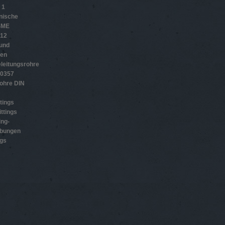
 1
nische
SME
012
 und
gen
leitungsrohre
10357
ohre DIN
tings
ttings
ing-
ubungen
ngs