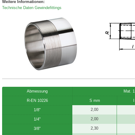
Weitere Informationen:
Technische Daten Gewindefittings
Abmessung
Mat. 1
R-EN 10226
S mm
2,00
1/8"
2,00
1/4"
2,30
3/8"