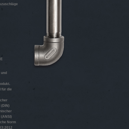
szuschläge
HE
n und
odukt.
 für die
scher
 (DIN)
nischer
 (ANSI)
sche Norm
­3:2012