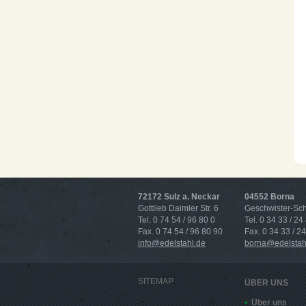
72172 Sulz a. Neckar
04552 Borna
Gottlieb Daimler Str. 6
Geschwister-Scho
Tel. 0 74 54 / 96 80 0
Tel. 0 34 33 / 24
Fax. 0 74 54 / 96 80 90
Fax. 0 34 33 / 2
info@edelstahl.de
borna@edelstah
SITEMAP
ÜBER UNS
Über uns