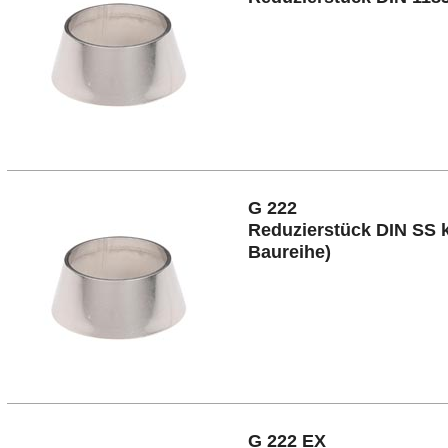
G 222
Reduzierstück DIN SS k
Baureihe)
G 222 EX