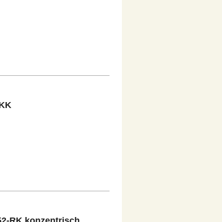
 KK
52-RK konzentrisch