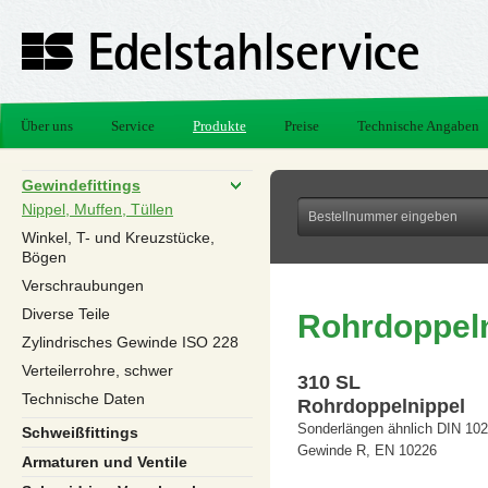
Über uns
Service
Produkte
Preise
Technische Angaben
Gewindefittings
Nippel, Muffen, Tüllen
Winkel, T- und Kreuzstücke,
Bögen
Verschraubungen
Diverse Teile
Rohrdoppeln
Zylindrisches Gewinde ISO 228
Verteilerrohre, schwer
310 SL
Technische Daten
Rohrdoppelnippel
Sonderlängen ähnlich DIN 102
Schweißfittings
Gewinde R, EN 10226
Armaturen und Ventile