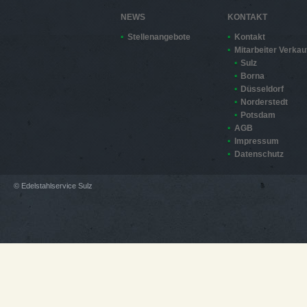
NEWS
KONTAKT
Stellenangebote
Kontakt
Mitarbeiter Verkau
Sulz
Borna
Düsseldorf
Norderstedt
Potsdam
AGB
Impressum
Datenschutz
© Edelstahlservice Sulz