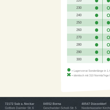
220
230
240
250
260
270
280
290
300
= Lagervorrat Sonderlänge in 1.
= identisch mit 310 Normla?nge D
72172 Sulz a. Neckar
04552 Borna
40547 Düsseldorf
Gottlieb Daimler Str. 6
Geschwister-Scholl-Str. 5
Niederkasseler Kirc