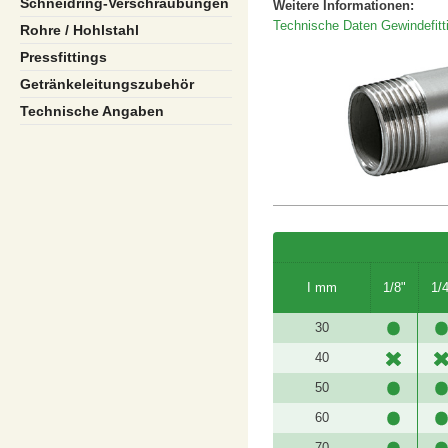
Schneidring-Verschraubungen
Weitere Informationen:
Technische Daten Gewindefitt
Rohre / Hohlstahl
Pressfittings
Getränkeleitungszubehör
Technische Angaben
I mm
1/8"
1/
30
40
50
60
70